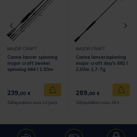
MAJOR CRAFT
MAJOR CRAFT
Canne lancer spinning
Canne lancer/spinning
major craft benkei
major craft day's 682 l
spinning 644 l 1.93m
2,03m 1,7-7g
1.8-7g (4 brins)
239,
289,
 au panier
Ajouter au panier
Ajouter
00 €
00 €
Expédition sous 12 jours
Expédition sous 24 h