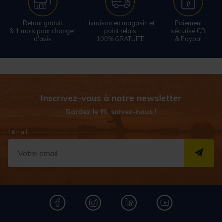
Retour gratuit
Livraison en magasin et
Paiement
& 1 mois pour changer
point relais
sécurisé CB
d'avis
100% GRATUITE
& Paypal
Inscrivez-vous à notre newsletter
Gardez le fil, suivez-nous !
* Email
S''I