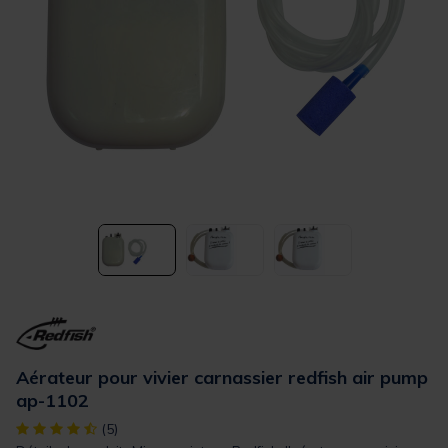
Aérateur pour vivier carnassier redfish air pump
ap-1102
[object Object] out of 5 Customer Rating
(5)