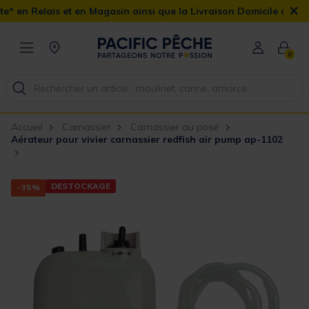
×
et en Magasin ainsi que la Livraison Domicile offerte dès 90€
0
Accueil
Carnassier
Carnassier au posé
Aérateur pour vivier carnassier redfish air pump ap-1102
DESTOCKAGE
-35%