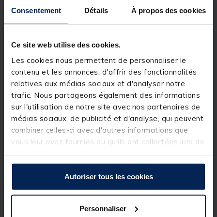
durant vos sessions de
pêche du brochet au vif
.
Consentement
Détails
À propos des cookies
Détails
Lors de vos sessions de
pêche au vif
, la réussite de
votre pêche passe par la qualité des appâts. Cet
Ce site web utilise des cookies.
aérateur
est idéal pour oxygéner ses vifs et les
Les cookies nous permettent de personnaliser le
garder dans le meilleur état sanitaire possible
pendant des heures au bord de l'eau. Il est
contenu et les annonces, d'offrir des fonctionnalités
compatible avec la plupart des seaux viviers du
relatives aux médias sociaux et d'analyser notre
marché.
trafic. Nous partageons également des informations
Caractéristiques de l'aérateur Redfish AP-
sur l'utilisation de notre site avec nos partenaires de
1102
médias sociaux, de publicité et d'analyse, qui peuvent
combiner celles-ci avec d'autres informations que
Étanche
vous leur avez fournies ou qu'ils ont collectées lors de
2 vitesses
votre utilisation de leurs services.
Diffuseur fourni
Autoriser tous les cookies
1,5 volts
Fonctionne avec une pile LR20
Personnaliser