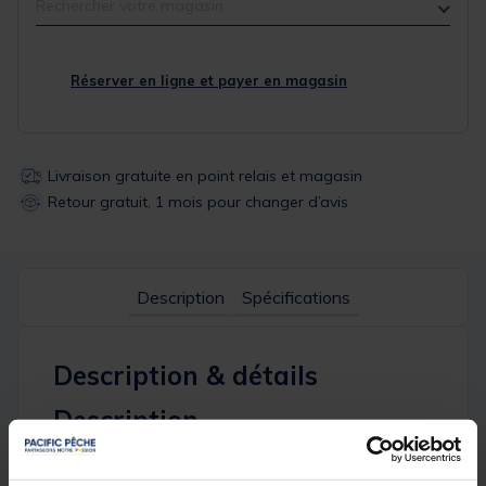
Rechercher votre magasin
Réserver en ligne et payer en magasin
Livraison gratuite en point relais et magasin
Retour gratuit, 1 mois pour changer d’avis
Description
Spécifications
Description & détails
Description
Mis au point par
Redfish
, l'
aérateur pour vivier
AP-
1102
permet de conserver vos vifs en parfait état