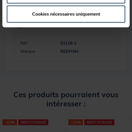
Cookies nécessaires uniquement
Spécifications
Réf.
21119-1
Marque
REDFISH
Ces produits pourraient vous
intéresser :
-33%
DESTOCKAGE
-32%
DESTOCKAGE