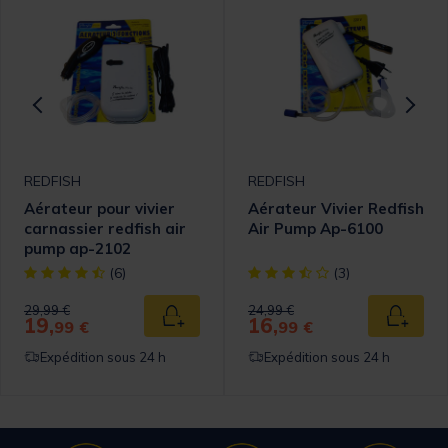
REDFISH
REDFISH
Aérateur pour vivier
Aérateur Vivier Redfish
carnassier redfish air
Air Pump Ap-6100
pump ap-2102
omer Rating
[object Object] out of 5 Customer Rating
[object Object] out of 5 Cust
(6)
(3)
Price reduced from
to
Price reduced from
to
29,99 €
24,99 €
19,
16,
 au panier
Ajouter au panier
Ajouter
99 €
99 €
Expédition sous 24 h
Expédition sous 24 h