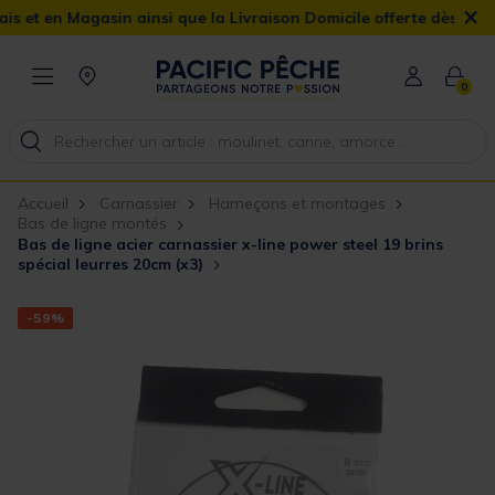
×
 Magasin ainsi que la Livraison Domicile offerte dès 90€
0
Accueil
Carnassier
Hameçons et montages
Bas de ligne montés
Bas de ligne acier carnassier x-line power steel 19 brins
spécial leurres 20cm (x3)
-59%