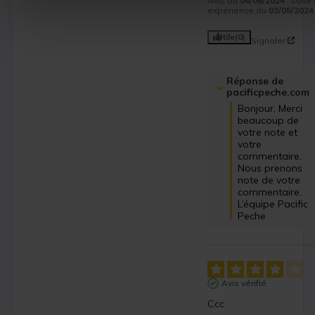
Avis du
04/06/2024
, suite
expérience du
03/05/2024
Utile
(0)
Signaler
Réponse de
pacificpeche.com
Bonjour, Merci 
beaucoup de 
votre note et 
votre 
commentaire. 
Nous prenons 
note de votre 
commentaire. 
L’équipe Pacific 
Peche
Avis vérifié
Ccc