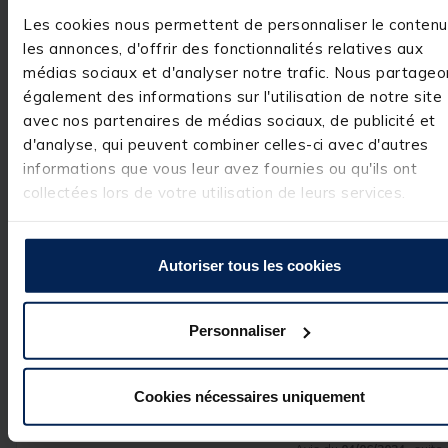
1
étoile
0
Les cookies nous permettent de personnaliser le contenu
Nous sommes 
désolés que ce 
les annonces, d'offrir des fonctionnalités relatives aux
bas de ligne se 
médias sociaux et d'analyser notre trafic. Nous partageo
vrille rapidement.
Nous vous 
également des informations sur l'utilisation de notre site
invitons à 
avec nos partenaires de médias sociaux, de publicité et
contacter notre 
service client afin
d'analyse, qui peuvent combiner celles-ci avec d'autres
que nous 
informations que vous leur avez fournies ou qu'ils ont
puissions vous 
collectées lors de votre utilisation de leurs services.
apporter une 
solution 
adaptée.

Cordialement,

Autoriser tous les cookies
L'équipe Pacific 
Pêche.
Personnaliser
Avis vérifié
Cookies nécessaires uniquement
Ccc