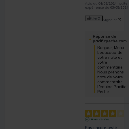
Avis du
04/06/2024
, suite
expérience du
03/05/2024
Utile
(0)
Signaler
Réponse de
pacificpeche.com
Bonjour, Merci 
beaucoup de 
votre note et 
votre 
commentaire. 
Nous prenons 
note de votre 
commentaire. 
L’équipe Pacific 
Peche
Avis vérifié
Pas encore testé