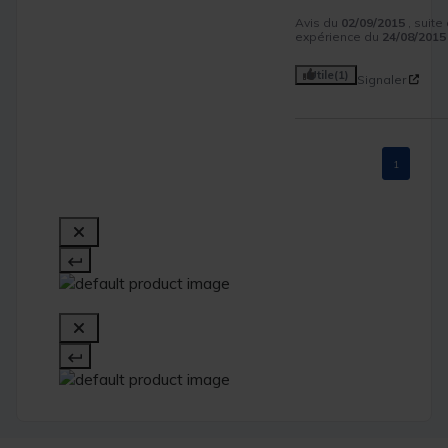
Avis du
02/09/2015
, suite
expérience du
24/08/2015
Utile
(1)
Signaler
1