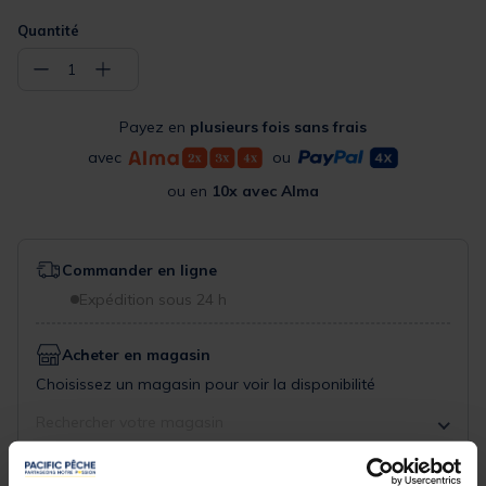
Quantité
−
+
1
Payez en
plusieurs fois sans frais
avec
ou
ou en
10x avec Alma
Commander en ligne
Expédition sous 24 h
Acheter en magasin
Choisissez un magasin pour voir la disponibilité
Rechercher votre magasin