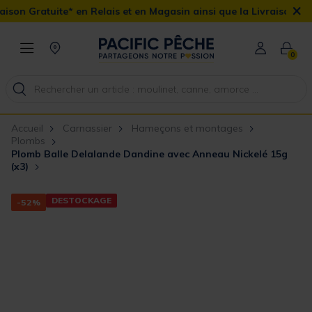
×
n Gratuite* en Relais et en Magasin ainsi que la Livraison Domicil
0
Accueil
Carnassier
Hameçons et montages
Plombs
Plomb Balle Delalande Dandine avec Anneau Nickelé 15g
(x3)
DESTOCKAGE
-52%