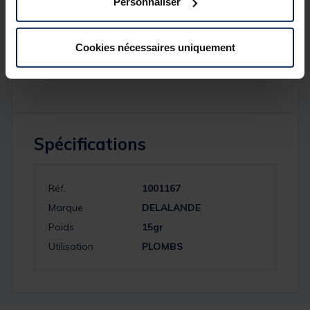
Personnaliser
Caractéristiques du P
lomb Balle avec Anneau
Nickelé
:
Cookies nécessaires uniquement
Poids : 15 g
Vendu par 3
Spécifications
Réf.
1001167
Marque
DELALANDE
Poids
15gr
Utilisation
PLOMBS