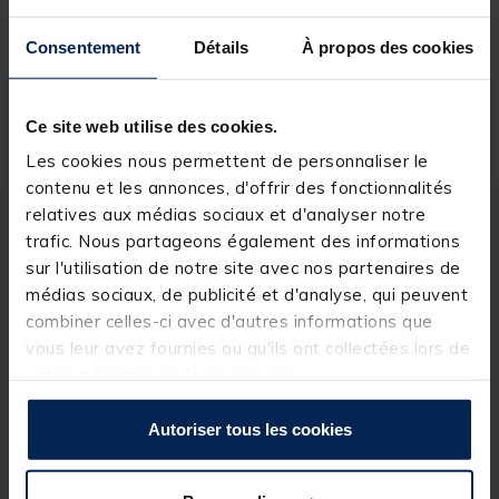
Réserver en ligne et payer en magasin
Consentement
Détails
À propos des cookies
Livraison gratuite en point relais et magasin
Ce site web utilise des cookies.
Retour gratuit, 1 mois pour changer d’avis
Les cookies nous permettent de personnaliser le
contenu et les annonces, d'offrir des fonctionnalités
relatives aux médias sociaux et d'analyser notre
Description
Spécifications
trafic. Nous partageons également des informations
sur l'utilisation de notre site avec nos partenaires de
médias sociaux, de publicité et d'analyse, qui peuvent
Description & détails
combiner celles-ci avec d'autres informations que
vous leur avez fournies ou qu'ils ont collectées lors de
Description
votre utilisation de leurs services.
Plomb balle
mis au point par
Delalande
. Doté d'un
anneau nickelé, il vous accompagnera pour vos
Autoriser tous les cookies
sessions de
pêche des carnassiers
.
Détails