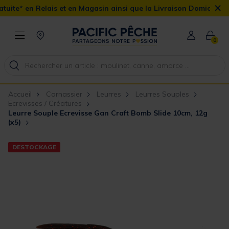
×
is et en Magasin ainsi que la Livraison Domicile offerte dès 90€
0
Accueil
Carnassier
Leurres
Leurres Souples
Ecrevisses / Créatures
Leurre Souple Ecrevisse Gan Craft Bomb Slide 10cm, 12g
(x5)
DESTOCKAGE