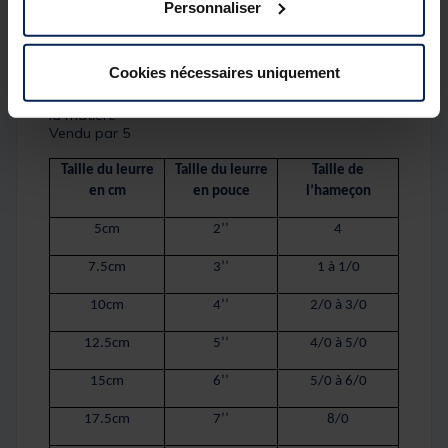
Taille : 10cm
Personnaliser
Poids : 12g
Leurre capable de nager à reculons permettant de
pêcher au cœur même des obstacles
Cookies nécessaires uniquement
Coloris attractifs et finition soignée
Présence d'un attractant injecté au cœur même de
la matière
Vendu par 5
Taille du leurre
Taille du leurre
Taille de
en cm
en pouce
l’hameçon
5cm
2’’
4
7.5cm
3’’
1 à 1/0
10cm
4’’
2/0 à 3/0
12.5cm
5’’
4/0 à 5/0
15cm
6’’
5/0 à 6/0
17.5cm
7’’
8/0