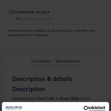
Commander en ligne
Expédition sous 24 h
Sélectionner les détails du produit pour connaître leur
disponibilité en magasin
Description
Spécifications
Description & détails
Description
Développé par
Gan Craft
, le
Bomb Slide
est un
leurre souple
de type
écrevisse
à la nage unique
qui fera preuve d'une grande efficacité lors de vos