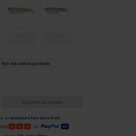
008
010
12,99 €
12,99 €
9,00 €
9,00 €
Voir les autres produits
042
044
12,99 €
12,99 €
9,00 €
9,00 €
Ajouter au panier
ez en
plusieurs fois sans frais
ou
ou en
10x avec Alma