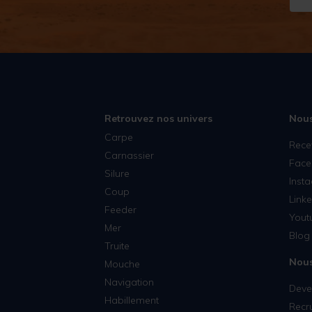
Retrouvez nos univers
Nous
Carpe
Rece
Carnassier
Face
Silure
Inst
Coup
Linke
Feeder
Yout
Mer
Blog 
Truite
Nous
Mouche
Navigation
Deven
Habillement
Recr