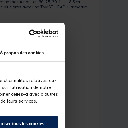
écline maintenant en 30, 25, 20, 11 et 8,5 cm
et les plus gros avec une TWIST HEAD + armature
À propos des cookies
nctionnalités relatives aux
ur l'utilisation de notre
iner celles-ci avec d'autres
 de leurs services.
oriser tous les cookies