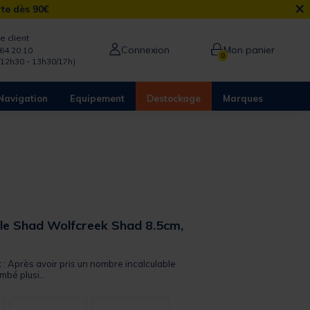
×
rte dès 90€
e client
Connexion
Mon panier
64 20 10
0
/12h30 - 13h30/17h)
Navigation
Equipement
Destockage
Marques
le Shad Wolfcreek Shad 8.5cm,
t : Après avoir pris un nombre incalculable
mbé plusi...