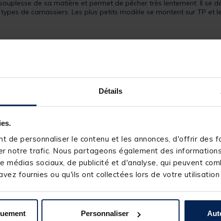
a souplesse de sa matière et permet de pêcher très lentement. Il se d
ous types de carnassiers. Les plus petits modèle se montent sur TP 
Détails
ies.
e de l’hameçon
 de personnaliser le contenu et les annonces, d'offrir des fo
r notre trafic. Nous partageons également des informations s
4
e médias sociaux, de publicité et d'analyse, qui peuvent comb
1 à 1/0
vez fournies ou qu'ils ont collectées lors de votre utilisation
2/0 à 3/0
4/0 à 5/0
quement
Personnaliser
Aut