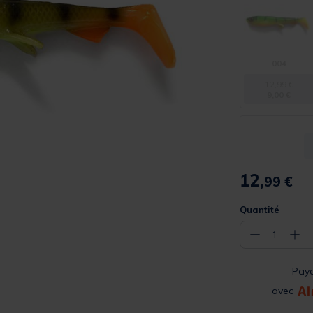
004
12,99 €
9,00 €
12,
99 €
029
Quantité
12,99 €
−
+
1
Pay
avec