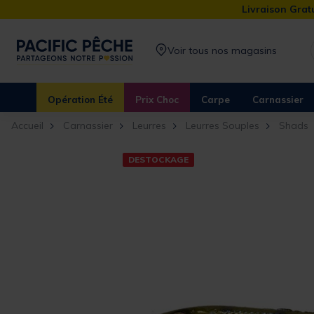
Livraison Gratu
Voir tous nos magasins
Opération Été
Prix Choc
Carpe
Carnassier
Accueil
Carnassier
Leurres
Leurres Souples
Shads
DESTOCKAGE