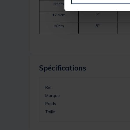
15cm
6’’
17.5cm
7’’
20cm
8’’
Spécifications
Réf.
Marque
Poids
Taille