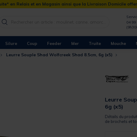
ite* en Relais et en Magasin ainsi que la Livraison Domicile offe
Servic
04 99 
(9h30
Silure
Coup
Feeder
Mer
Truite
Mouche
Leurre Souple Shad Wolfcreek Shad 8.5cm, 6g (x5)
Leurre Soup
6g (x5)
Détails du produi
de brochets et to