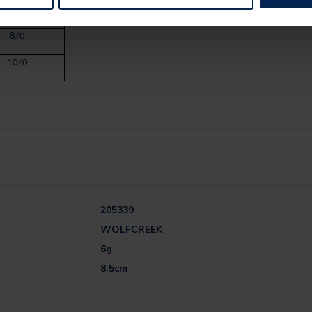
5/0 à 6/0
8/0
10/0
205339
WOLFCREEK
6g
8,5cm