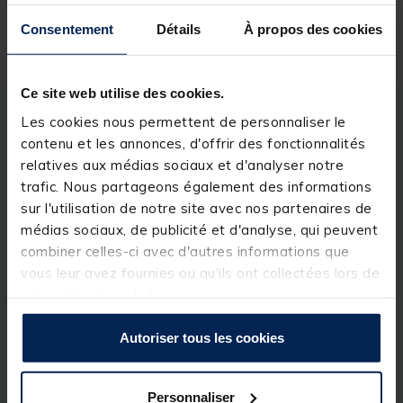
Réserver en ligne et payer en magasin
Consentement
Détails
À propos des cookies
Ce site web utilise des cookies.
Description
Spécifications
Les cookies nous permettent de personnaliser le
contenu et les annonces, d'offrir des fonctionnalités
relatives aux médias sociaux et d'analyser notre
Description & détails
trafic. Nous partageons également des informations
sur l'utilisation de notre site avec nos partenaires de
Description
médias sociaux, de publicité et d'analyse, qui peuvent
combiner celles-ci avec d'autres informations que
Ce petit leurre de la famille des 'tail spinner' est
vous leur avez fournies ou qu'ils ont collectées lors de
parfait pour les prospections rapides dites en
'power fishing'. Il s'agit d'une imitation réaliste et
votre utilisation de leurs services.
détaillée d'un petit poisson associé à une palette
caudale tournante. Ramené de manière linéaire ou
animé en traction, le DERACOUP déclenchera
Autoriser tous les cookies
l'attaque de tous les poissons carnassiers, même les
moins actifs. De part sa densité, le DERACOUP est
tout indiqué pour atteindre les postes lointains ou
Personnaliser
les zones profondes. C'est un leurre aussi facile à