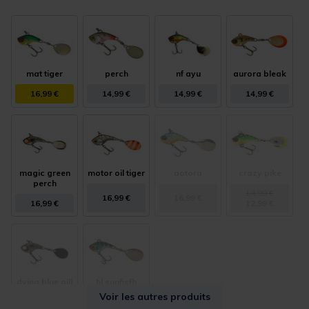
mat tiger
perch
nf ayu
aurora bleak
16,99 €
14,99 €
14,99 €
14,99 €
magic green
motor oil tiger
aotora
crazy pike
perch
14,99 €
16,99 €
16,99 €
16,99 €
12,99 €
dying blue gill
hl sunfisfh
Voir les autres produits
14,99 €
16,99 €