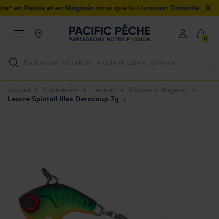
×
 en Magasin ainsi que la Livraison Domicile offerte dès 90€
0
Accueil
Carnassier
Leurres
Poissons Nageurs
Leurre Spintail Illex Deracoup 7g