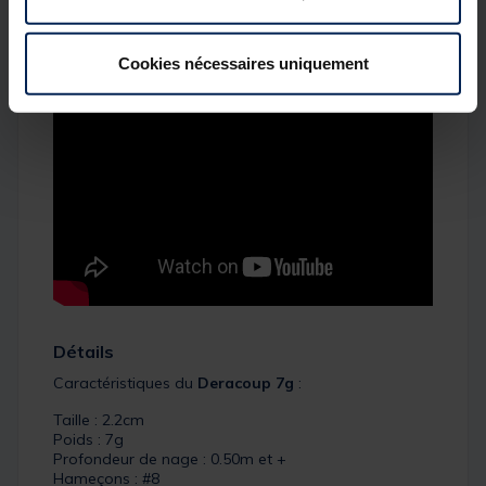
animer qu'efficace!
Cookies nécessaires uniquement
Détails
Caractéristiques du
Deracoup 7g
:
Taille : 2.2cm
Poids : 7g
Profondeur de nage : 0.50m et +
Hameçons : #8