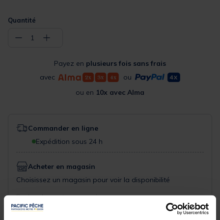
Quantité
−
+
1
Payez en
plusieurs fois sans frais
avec
ou
ou en
10x avec Alma
Commander en ligne
Expédition sous 24 h
Acheter en magasin
Choisissez un magasin pour voir la disponibilité
Rechercher votre magasin