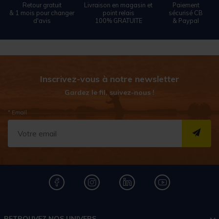
Retour gratuit
Livraison en magasin et
Paiement
& 1 mois pour changer
point relais
sécurisé CB
d'avis
100% GRATUITE
& Paypal
Inscrivez-vous à notre newsletter
Gardez le fil, suivez-nous !
* Email
S''I
RETROUVEZ NOS UNIVERS