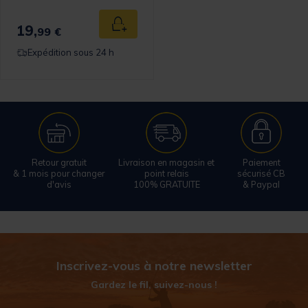
19,
Ajouter au panier
99 €
Expédition sous 24 h
Retour gratuit
Livraison en magasin et
Paiement
& 1 mois pour changer
point relais
sécurisé CB
d'avis
100% GRATUITE
& Paypal
Inscrivez-vous à notre newsletter
Gardez le fil, suivez-nous !