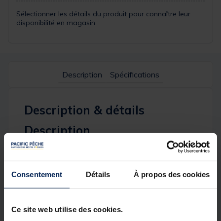
Sélectionner les détails du produit pour connaître leur
disponibilité en magasin
Description
Spécifications
Description & détails
Description
Le CEANA POPPER est un popper décliné dans deux
tailles intermédiaires permettant de faire face à
toutes les situations. Sa bouche fortement concave
Consentement
Détails
À propos des cookies
émet un pop très sonore, attirant ainsi les
prédateurs de loin. Il est également équipé de
plumes à l’arrière qui contribuent à l’attractivité du
leurre, même lors des pauses.
Ce site web utilise des cookies.