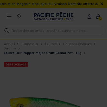
×
et en Magasin ainsi que la Livraison Domicile offerte dès 90€
0
Accueil
Carnassier
Leurres
Poissons Nageurs
Surface
Leurre Dur Popper Major Craft Ceana 7cm, 12g
DESTOCKAGE