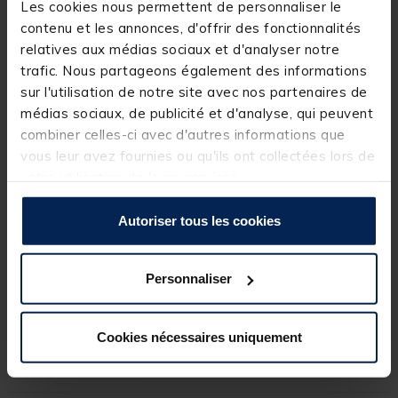
Les cookies nous permettent de personnaliser le
Détails
contenu et les annonces, d'offrir des fonctionnalités
Caractéristiques du
Ceana Popper
:
relatives aux médias sociaux et d'analyser notre
Poids : 12g
trafic. Nous partageons également des informations
Taille : 7cm
sur l'utilisation de notre site avec nos partenaires de
Type : floating
médias sociaux, de publicité et d'analyse, qui peuvent
combiner celles-ci avec d'autres informations que
vous leur avez fournies ou qu'ils ont collectées lors de
votre utilisation de leurs services.
Spécifications
Autoriser tous les cookies
Réf.
206498
Marque
MAJOR CRAFT
Personnaliser
Poids
12g
Cookies nécessaires uniquement