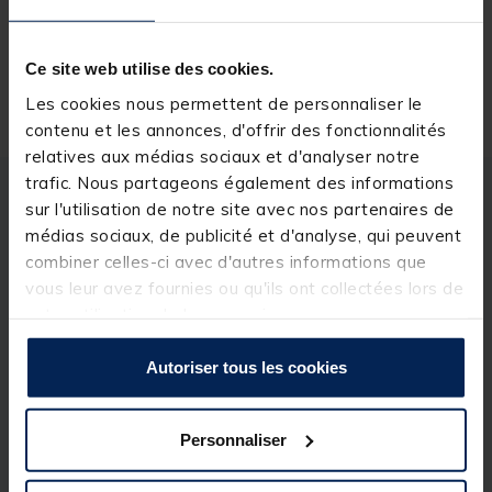
Ce site web utilise des cookies.
Livraison gratuite en point relais et magasin
Les cookies nous permettent de personnaliser le
Retour gratuit, 1 mois pour changer d’avis
contenu et les annonces, d'offrir des fonctionnalités
relatives aux médias sociaux et d'analyser notre
trafic. Nous partageons également des informations
Description
Spécifications
sur l'utilisation de notre site avec nos partenaires de
médias sociaux, de publicité et d'analyse, qui peuvent
combiner celles-ci avec d'autres informations que
Description & détails
vous leur avez fournies ou qu'ils ont collectées lors de
votre utilisation de leurs services.
Description
Autoriser tous les cookies
Reprenant le célèbre trio Nash Bait à base de crabe,
de homard et de pâte de crevettes dans un pré-
mélange identique à celui des bouillettes Monster
Shrimp.
Personnaliser
Parfait pour la réalisation personnalisée de pop-
ups, d'esches et de bouillettes d’amorçage. Bien