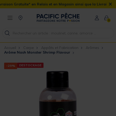
×
son Gratuite* en Relais et en Magasin ainsi que la Livraison Domic
0
Accueil
Carpe
Appâts et Fabrication
Arômes
Arôme Nash Monster Shrimp Flavour
DESTOCKAGE
-29%