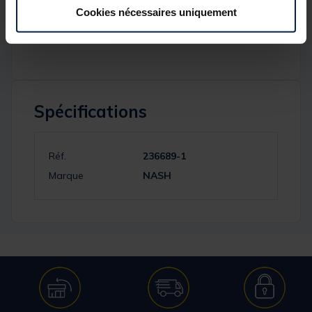
agiter avant de s’en servir.
Cookies nécessaires uniquement
Livré en flacons de 50 ml.
Spécifications
Réf.
236689-1
Marque
NASH