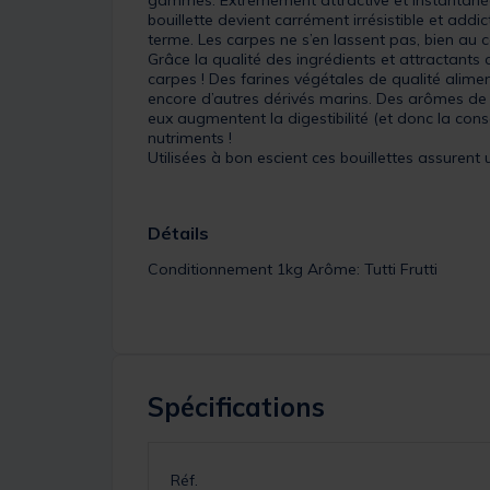
bouillette devient carrément irrésistible et add
terme. Les carpes ne s’en lassent pas, bien au c
Grâce la qualité des ingrédients et attractants
carpes ! Des farines végétales de qualité alime
encore d’autres dérivés marins. Des arômes de 
eux augmentent la digestibilité (et donc la con
nutriments !
Utilisées à bon escient ces bouillettes assurent
Détails
Conditionnement 1kg Arôme: Tutti Frutti
Spécifications
Réf.