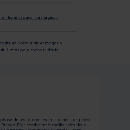
 en ligne et payer en magasin
ratuite en point relais et magasin
uit, 1 mois pour changer d’avis
phase de test durant les trois années de pêche
Pulsion. Elles combinent le meilleur des deux
eu d’amorce (voire même en single !), cette