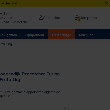
×
rte dès 90€
e client
Connexion
Mon panier
64 20 10
0
/12h30 - 13h30/17h)
Navigation
Equipement
Destockage
Marques
utti 1kg
Hoogendijk Procatcher Fusion
 Frutti 1kg
 out of 5 Customer Rating
t : Cette gamme d'appâts très digeste de
que Le...