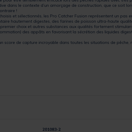
ictive dans le contexte d’un amorçage de construction, que ce soit lo
ontraire !
 choisis et sélectionnés, les Pro Catcher Fusion représentent un pa
ntaire hautement digestes, des farines de poisson ultra-haute quali
premier choix et autres substances aux qualités fortement stimulan
sommation) des appâts en favorisant la sécrétion des liquides digesti
 un score de capture incroyable dans toutes les situations de pêche, m
201083-2