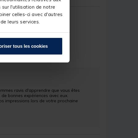
ur l'utilisation de notre
iner celles-ci avec d'autres
 de leurs services.
 les années précédentes
oriser tous les cookies
ean-Martin R.
sommes ravis d'apprendre que vous êtes 
u de bonnes expériences avec eux. 
os impressions lors de votre prochaine 