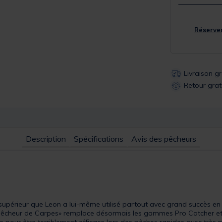
Réserver
Livraison g
Retour grat
Description
Spécifications
Avis des pêcheurs
upérieur que Leon a lui-même utilisé partout avec grand succès en 
un Pêcheur de Carpes» remplace désormais les gammes Pro Catcher et 
pour être terriblement efficace lors des pêches rapides avec très p