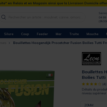
ite* en Relais et en Magasin ainsi que la Livraison Domicile offe
Servic
04 99 
(9h30
Silure
Coup
Feeder
Mer
Truite
Mouche
nses
Bouillettes Hoogendijk Procatcher Fusion Boilies Tutti Fr
Bouillettes 
Boilies Tutti
[object Object]
(4)
Détails du produi
niveau supérieur 
20MM