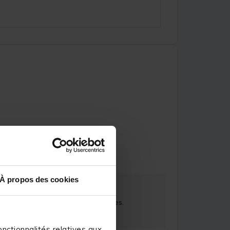
ulien F.
À propos des cookies
s été à la hauteur de vos attentes. 
sons remonter votre commentaire. 

nctionnalités relatives aux