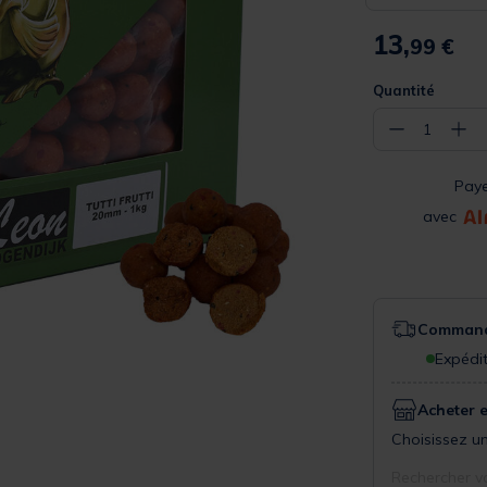
13,
99 €
Quantité
−
+
1
Pay
avec
Commande
Expédit
Acheter 
Choisissez un
Rechercher v