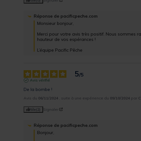
Utile
(0)
Signaler
Réponse de
pacificpeche.com
Monsieur bonjour,

Merci pour votre avis très positif. Nous sommes rav
hauteur de vos espérances ! 

L’équipe Pacific Pêche
5
/
5
Avis vérifié
De la bombe !
Avis du
06/11/2024
, suite à une expérience du
09/10/2024
par
C
Utile
(2)
Signaler
Réponse de
pacificpeche.com
Bonjour,
