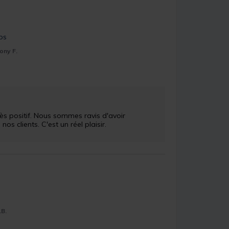
ps
ony F.
 clients. C'est un réel plaisir.

.B.