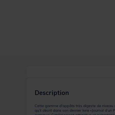
Description
Cette gamme d'appâts très digeste de niveau s
qu’il décrit dans son dernier livre «Journal d’
gammes. Extrêmement attractive et instantanée 