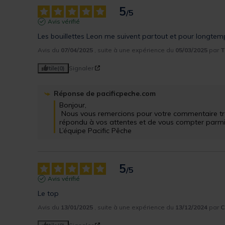
5
/
5
Avis vérifié
Les bouillettes Leon me suivent partout et pour longtem
Avis du
07/04/2025
, suite à une expérience du
05/03/2025
par
T
Utile
(0)
Signaler
Réponse de
pacificpeche.com
Bonjour,

 Nous vous remercions pour votre commentaire très positif. Nous sommes ravis d'avoir 
répondu à vos attentes et de vous compter parmi nos
L’équipe Pacific Pêche
5
/
5
Avis vérifié
Le top
Avis du
13/01/2025
, suite à une expérience du
13/12/2024
par
C