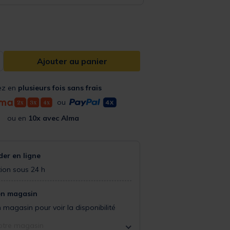
Ajouter au panier
ez en
plusieurs fois sans frais
ou
ou en
10x avec Alma
r en ligne
ion sous 24 h
en magasin
 magasin pour voir la disponibilité
otre magasin