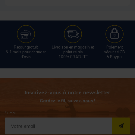
Retour gratuit
Livraison en magasin et
Paiement
& 1 mois pour changer
point relais
sécurisé CB
d'avis
100% GRATUITE
& Paypal
Inscrivez-vous à notre newsletter
Gardez le fil, suivez-nous !
* Email
S''I