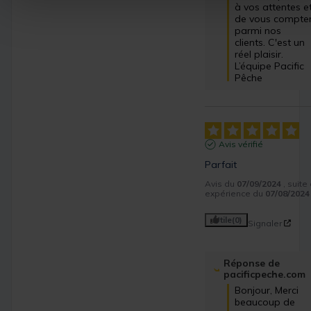
à vos attentes et
de vous compter
parmi nos 
clients. C'est un 
réel plaisir.

L’équipe Pacific 
Pêche
Avis vérifié
Parfait
Avis du
07/09/2024
, suite
expérience du
07/08/2024
Utile
(0)
Signaler
Réponse de
pacificpeche.com
Bonjour, Merci 
beaucoup de 