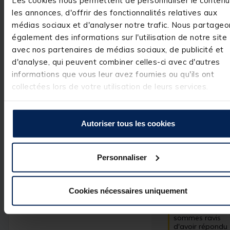
Pêche
les annonces, d'offrir des fonctionnalités relatives aux
médias sociaux et d'analyser notre trafic. Nous partageo
également des informations sur l'utilisation de notre site
avec nos partenaires de médias sociaux, de publicité et
Avis vérifié
d'analyse, qui peuvent combiner celles-ci avec d'autres
Excellent
informations que vous leur avez fournies ou qu'ils ont
collectées lors de votre utilisation de leurs services.
Avis du
27/03/2025
, suite
expérience du
22/02/2025
Utile
(0)
Signaler
Autoriser tous les cookies
Réponse de
pacificpeche.com
Personnaliser
Bonjour,

 Nous vous 
remercions pour 
Cookies nécessaires uniquement
votre 
commentaire 
très positif. Nous
sommes ravis 
d'avoir répondu 