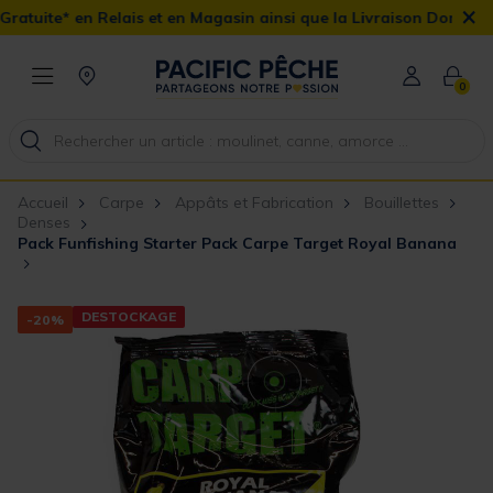
×
ais et en Magasin ainsi que la Livraison Domicile offerte dès 90€
0
Accueil
Carpe
Appâts et Fabrication
Bouillettes
Denses
Pack Funfishing Starter Pack Carpe Target Royal Banana
DESTOCKAGE
-20%