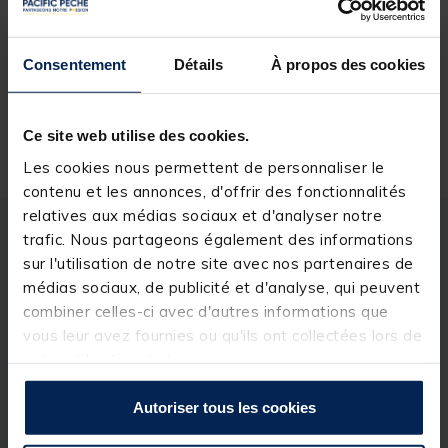
Réserver en ligne et payer en magasin
Consentement
Détails
À propos des cookies
Livraison gratuite en point relais et magasin
Ce site web utilise des cookies.
Retour gratuit, 1 mois pour changer d’avis
Les cookies nous permettent de personnaliser le
contenu et les annonces, d'offrir des fonctionnalités
relatives aux médias sociaux et d'analyser notre
trafic. Nous partageons également des informations
Description
Spécifications
sur l'utilisation de notre site avec nos partenaires de
médias sociaux, de publicité et d'analyse, qui peuvent
Description & détails
combiner celles-ci avec d'autres informations que
vous leur avez fournies ou qu'ils ont collectées lors de
Description
votre utilisation de leurs services.
La gourde robuste de 2,5 litres est dotée d'un corps
Autoriser tous les cookies
épais en PEHD, résistant aux conditions difficiles,
ainsi que d'une poignée de transport idéale pour
faciliter le levage et le remplissage.