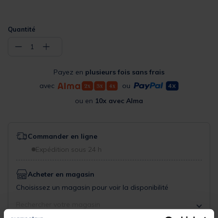
Quantité
−
+
1
Payez en
plusieurs fois sans frais
avec
ou
ou en
10x avec Alma
Commander en ligne
Expédition sous 24 h
Acheter en magasin
Choisissez un magasin pour voir la disponibilité
Rechercher votre magasin