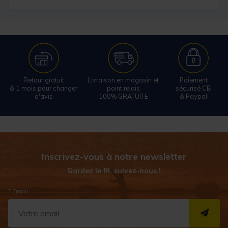
Retour gratuit
Livraison en magasin et
Paiement
& 1 mois pour changer
point relais
sécurisé CB
d'avis
100% GRATUITE
& Paypal
Inscrivez-vous à notre newsletter
Gardez le fil, suivez-nous !
* Email
S''I