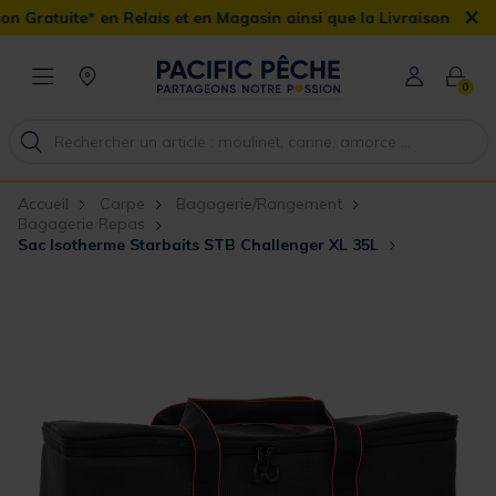
×
en Relais et en Magasin ainsi que la Livraison Domicile offerte dè
0
Accueil
Carpe
Bagagerie/Rangement
Bagagerie Repas
Sac Isotherme Starbaits STB Challenger XL 35L