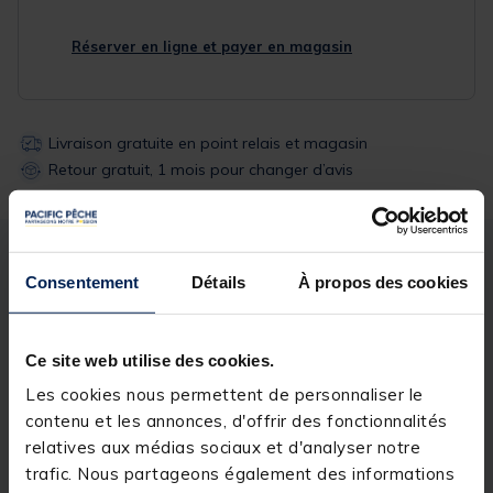
Réserver en ligne et payer en magasin
Livraison gratuite en point relais et magasin
Retour gratuit, 1 mois pour changer d’avis
Description
Spécifications
Consentement
Détails
À propos des cookies
Description & détails
Ce site web utilise des cookies.
Description
Les cookies nous permettent de personnaliser le
contenu et les annonces, d'offrir des fonctionnalités
Conçu pour répondre aux exigences des
relatives aux médias sociaux et d'analyser notre
compétiteurs
et des carpistes
avertis
, le
STB
Challenger Isotherm Bag XL
de
Starbaits
allie
trafic. Nous partageons également des informations
robustesse
, praticité et efficacité. Fabriqué dans une