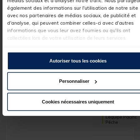
médias sociaux et d'analyser notre trafic. Nous partageo
Basé sur
2
avis soumis à un
Adnan T.
contrôle
également des informations sur l'utilisation de notre site
Voir tous les avis sur ce site
avec nos partenaires de médias sociaux, de publicité et
Utile
(0)
Signaler
d'analyse, qui peuvent combiner celles-ci avec d'autres
5
étoiles
2
informations que vous leur avez fournies ou qu'ils ont
4
étoiles
0
Réponse de
collectées lors de votre utilisation de leurs services.
pacificpeche.com
3
étoiles
0
Bonjour,

2
étoiles
0
Nous vous 
1
étoile
0
remercions pour 
Autoriser tous les cookies
votre 
commentaire 
très positif. Nous
sommes ravis 
Personnaliser
d'avoir répondu 
à vos attentes et
de vous compter
parmi nos 
Cookies nécessaires uniquement
clients. C'est un 
réel plaisir.

L’équipe Pacific 
Pêche