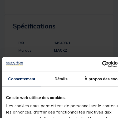
Spécifications
Réf.
149498-1
Marque
MACK2
Avis des pêcheurs
Consentement
Détails
À propos des coo
5
/
5
Ce site web utilise des cookies.
Avis vérifié
Les cookies nous permettent de personnaliser le contenu
Très bien
les annonces, d'offrir des fonctionnalités relatives aux
Avis du
16/03/2026
, suite
expérience du
12/02/2026