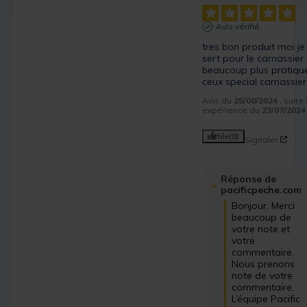
Avis vérifié
tres bon produit moi je
sert pour le carnassier 
beaucoup plus pratique
ceux special carnassier
Avis du
25/08/2024
, suite
expérience du
23/07/2024
Utile
(0)
Signaler
Réponse de
pacificpeche.com
Bonjour, Merci 
beaucoup de 
votre note et 
votre 
commentaire. 
Nous prenons 
note de votre 
commentaire. 
L’équipe Pacific 