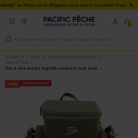
×
s et en Magasin ainsi que la Livraison Domicile offerte dès 90€
0
Accueil
Carpe
Bagagerie/Rangement
Sacs à Dos
Sac à dos mack2 logistik compact ruck sack
DESTOCKAGE
-40%