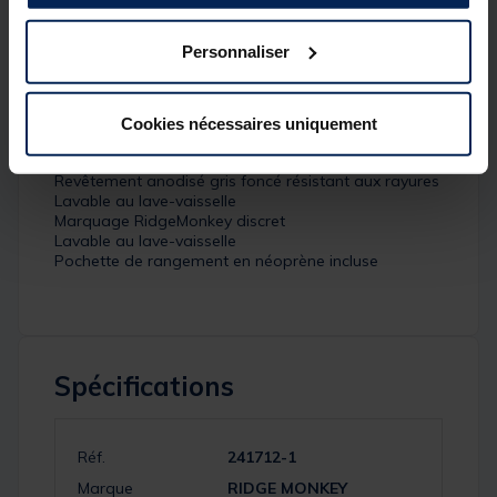
robuste. Les couverts sont dotés d'un revêtement
anodisé résistant aux rayures et sont livrés dans une
Personnaliser
pochette en néoprène.
Détails
Caractéristiques:
Cookies nécessaires uniquement
Acier inoxydable 304
Revêtement anodisé gris foncé résistant aux rayures
Lavable au lave-vaisselle
Marquage RidgeMonkey discret
Lavable au lave-vaisselle
Pochette de rangement en néoprène incluse
Spécifications
Réf.
241712-1
Marque
RIDGE MONKEY