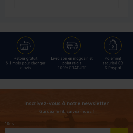
Retour gratuit
Livraison en magasin et
Paiement
& 1 mois pour changer
point relais
sécurisé CB
d'avis
100% GRATUITE
& Paypal
Inscrivez-vous à notre newsletter
Gardez le fil, suivez-nous !
* Email