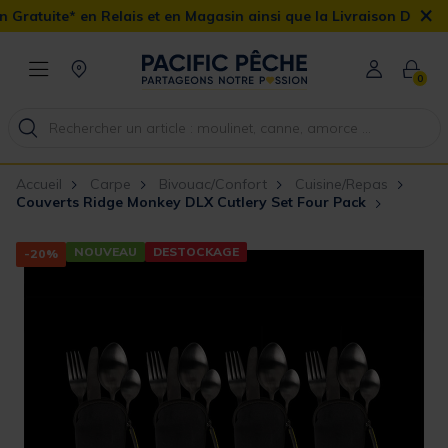
×
atuite* en Relais et en Magasin ainsi que la Livraison Domicile o
0
Accueil
Carpe
Bivouac/Confort
Cuisine/Repas
Couverts Ridge Monkey DLX Cutlery Set Four Pack
NOUVEAU
DESTOCKAGE
-20%