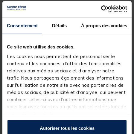
Réserver en ligne et payer en magasin
Consentement
Détails
À propos des cookies
Livraison gratuite en point relais et magasin
Retour gratuit, 1 mois pour changer d’avis
Ce site web utilise des cookies.
Les cookies nous permettent de personnaliser le
contenu et les annonces, d'offrir des fonctionnalités
Description
Spécifications
relatives aux médias sociaux et d'analyser notre
trafic. Nous partageons également des informations
sur l'utilisation de notre site avec nos partenaires de
Description & détails
médias sociaux, de publicité et d'analyse, qui peuvent
Description
combiner celles-ci avec d'autres informations que
vous leur avez fournies ou qu'ils ont collectées lors de
Assurez-vous d'avoir les bons outils pour chaque
votre utilisation de leurs services.
tâche, où que vous souhaitiez manger. Le coffret de
couverts DLX comprend un couteau, une fourchette,
une cuillère et une cuillère à café à long manche,
Autoriser tous les cookies
tous fabriqués d'une seule pièce en acier inoxydable