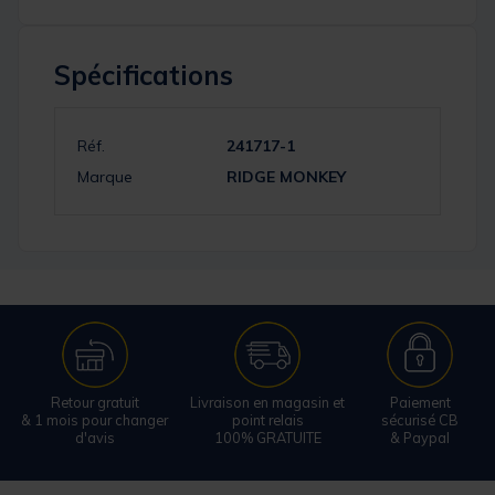
Spécifications
Réf.
241717-1
Marque
RIDGE MONKEY
Retour gratuit
Livraison en magasin et
Paiement
& 1 mois pour changer
point relais
sécurisé CB
d'avis
100% GRATUITE
& Paypal