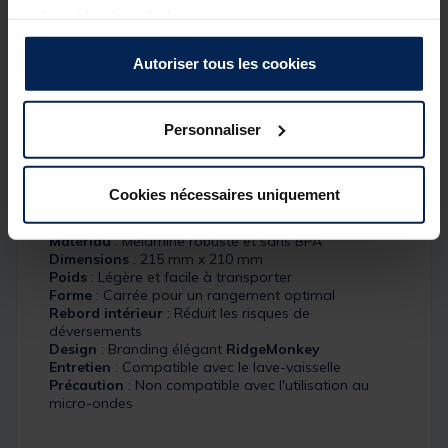
votre utilisation de leurs services.
la pêche, le camping ou la randonnée. Sa forme
carrée permet un rangement facile, et son rebord
intérieur limite les déversements pour des repas
Autoriser tous les cookies
sans tracas.
Disponible en taille standard de
215 mm x 210 mm
,
la DLX Plate est proposée en packs de
1
,
2
, ou
4
,
Personnaliser
répondant à tous vos besoins, individuels ou en
groupe.
Cookies nécessaires uniquement
Détails
Matériau
: Mélamine robuste et sans BPA
Dimensions
: 215 mm x 210 mm
Poids
: Légère et facile à transporter
Forme
: Carrée pour un rangement optimal
Rebord intérieur
: Réduit les risques de
déversements
Design
: Branding élégant
RidgeMonkey
Entretien
: Compatible avec le lave-vaisselle
Précaution
: Non compatible avec l'utilisation au
micro-ondes