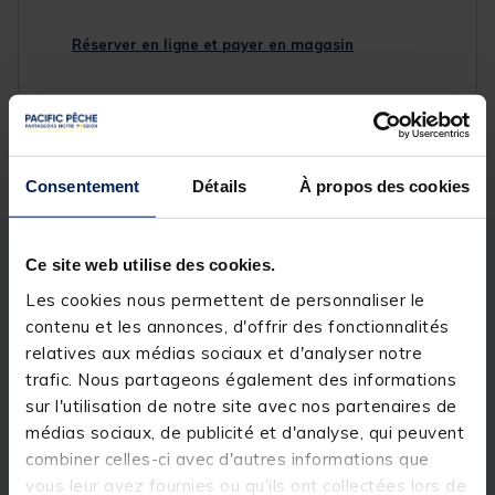
Réserver en ligne et payer en magasin
Livraison gratuite en point relais et magasin
Retour gratuit, 1 mois pour changer d’avis
Consentement
Détails
À propos des cookies
Description
Spécifications
Ce site web utilise des cookies.
Les cookies nous permettent de personnaliser le
contenu et les annonces, d'offrir des fonctionnalités
Description & détails
relatives aux médias sociaux et d'analyser notre
trafic. Nous partageons également des informations
Description
sur l'utilisation de notre site avec nos partenaires de
médias sociaux, de publicité et d'analyse, qui peuvent
La
RidgeMonkey DLX Plate
est idéale pour les
aventures en plein air. Fabriquée en mélamine
combiner celles-ci avec d'autres informations que
robuste et légère, cette assiette est conçue pour
vous leur avez fournies ou qu'ils ont collectées lors de
résister aux rigueurs des activités extérieures comme