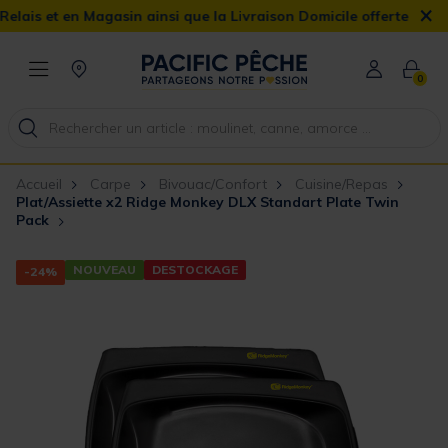
×
s et en Magasin ainsi que la Livraison Domicile offerte dès 90€
0
Accueil
Carpe
Bivouac/Confort
Cuisine/Repas
Plat/Assiette x2 Ridge Monkey DLX Standart Plate Twin
Pack
NOUVEAU
DESTOCKAGE
-24%