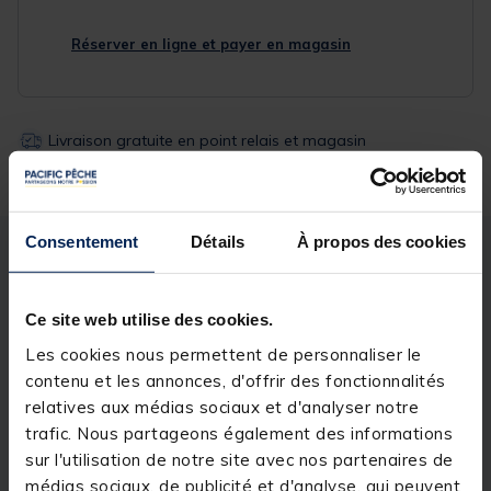
Réserver en ligne et payer en magasin
Livraison gratuite en point relais et magasin
Retour gratuit, 1 mois pour changer d’avis
Consentement
Détails
À propos des cookies
Description
Spécifications
Ce site web utilise des cookies.
Description & détails
Les cookies nous permettent de personnaliser le
contenu et les annonces, d'offrir des fonctionnalités
Description
relatives aux médias sociaux et d'analyser notre
Le
Set thermomug dlx brew vert
est bien un
trafic. Nous partageons également des informations
Thermomug, mais plus celui que vous croyez bien
sur l'utilisation de notre site avec nos partenaires de
connaitre. Nous venons de revisiter le
Thermomug
médias sociaux, de publicité et d'analyse, qui peuvent
RidgeMonkey
originel, la version 2 devenant tout