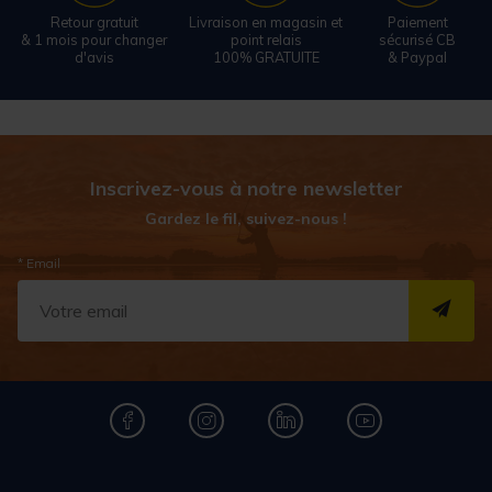
Retour gratuit
Livraison en magasin et
Paiement
& 1 mois pour changer
point relais
sécurisé CB
d'avis
100% GRATUITE
& Paypal
Inscrivez-vous à notre newsletter
Gardez le fil, suivez-nous !
* Email
S''I