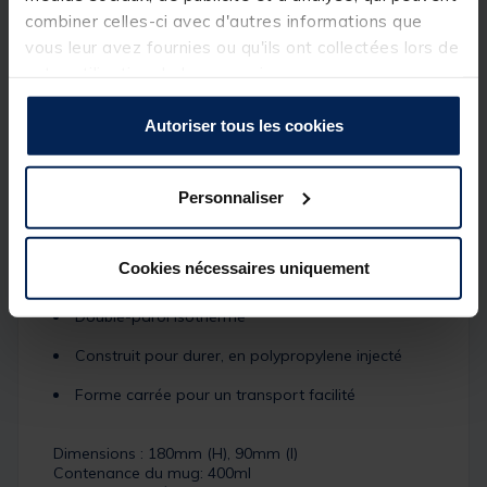
simplement un vrai kit de preparation de boissons
combiner celles-ci avec d'autres informations que
chaudes tout-en-un : le set comprend 3 contenants
vous leur avez fournies ou qu'ils ont collectées lors de
étanches conçus pour être parfaitement bien rangés
votre utilisation de leurs services.
dans le Thermomug, et pour y transporter thé, café,
chocolat ou sucre. Juste parfait pour ceux qui ne
veulent pas déménager leur placard de cuisine au
Autoriser tous les cookies
bord de l’eau, ni charrier des boites entières de café,
thé ou sucre.
Détails
Personnaliser
Caractéristiques Principales:
Couvercles hermétiques et étanches
Cookies nécessaires uniquement
Design “push fit” simple et agréable
Double-paroi isotherme
Construit pour durer, en polypropylene injecté
Forme carrée pour un transport facilité
Dimensions : 180mm (H), 90mm (l)
Contenance du mug: 400ml