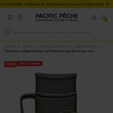
×
Gratuite* en Relais et en Magasin ainsi que la Livraison Domicile 
0
Accueil
Carpe
Bivouac/Confort
Cuisine/Repas
Thermos ridgemonkey set thermomug dlx brew vert
DESTOCKAGE
-20%