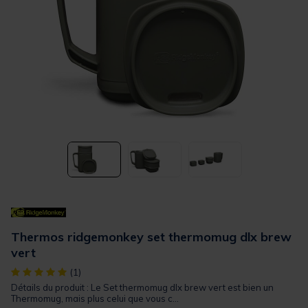
Thermos ridgemonkey set thermomug dlx brew
vert
[object Object] out of 5 Customer Rating
(1)
Détails du produit : Le Set thermomug dlx brew vert est bien un
Thermomug, mais plus celui que vous c...