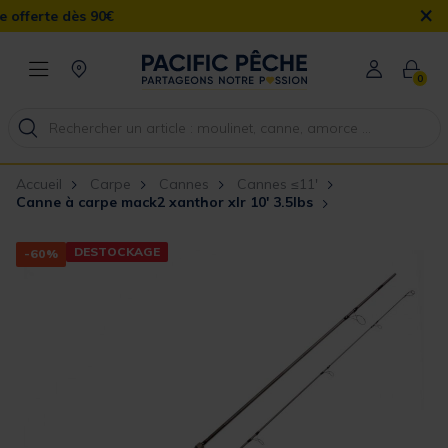
×
90€
0
Accueil
Carpe
Cannes
Cannes ≤11'
Canne à carpe mack2 xanthor xlr 10' 3.5lbs
DESTOCKAGE
-60%