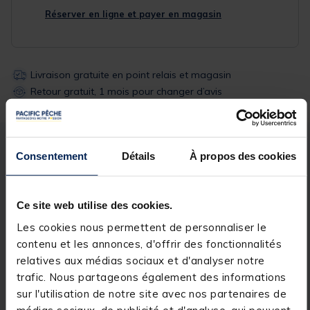
Réserver en ligne et payer en magasin
Livraison gratuite en point relais et magasin
Retour gratuit, 1 mois pour changer d’avis
Description
Spécifications
Consentement
Détails
À propos des cookies
Description & détails
Ce site web utilise des cookies.
Description
Les cookies nous permettent de personnaliser le
contenu et les annonces, d'offrir des fonctionnalités
Fabriquées à partir d’un blank ultra fin en carbone
relatives aux médias sociaux et d'analyser notre
tissé TORAY «S-3K» 46 tonnes, les
cannes
trafic. Nous partageons également des informations
XANTHOR XLR
offrent une finition sobre et soignée
sur l'utilisation de notre site avec nos partenaires de
avec des composants de grande qualité.
médias sociaux, de publicité et d'analyse, qui peuvent