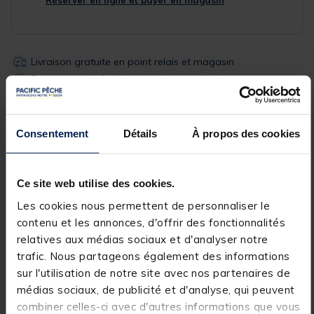
Réserver en ligne et payer en magasin
Livraison gratuite en point relais et magasin
Retour gratuit, 1 mois pour changer d’avis
Consentement
Détails
À propos des cookies
Description
Spécifications
Ce site web utilise des cookies.
Description & détails
Les cookies nous permettent de personnaliser le
Description
contenu et les annonces, d'offrir des fonctionnalités
relatives aux médias sociaux et d'analyser notre
La nouvelle
série C 10' 3lbs
a été conçue pour offrir
trafic. Nous partageons également des informations
des
performances fantastiques
, combinant au style
des caractéristiques que vous vous attendiez à
sur l'utilisation de notre site avec nos partenaires de
trouver uniquement sur des cannes très haut de
médias sociaux, de publicité et d'analyse, qui peuvent
gamme. La gamme
C-Series
a connu une suite
combiner celles-ci avec d'autres informations que vous
d’avancées techniques, en particulier dans ses