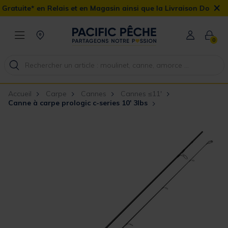
×
tuite* en Relais et en Magasin ainsi que la Livraison Domicile of
0
Accueil
Carpe
Cannes
Cannes ≤11'
Canne à carpe prologic c-series 10' 3lbs