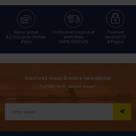
Retour gratuit
Livraison en magasin et
Paiement
& 1 mois pour changer
point relais
sécurisé CB
d'avis
100% GRATUITE
& Paypal
Inscrivez-vous à notre newsletter
Gardez le fil, suivez-nous !
* Email
S''I