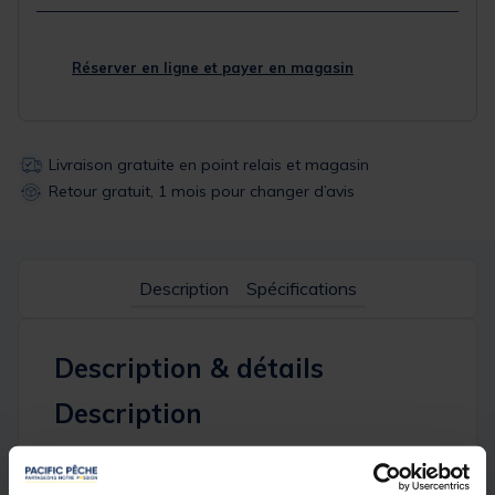
Réserver en ligne et payer en magasin
Livraison gratuite en point relais et magasin
Retour gratuit, 1 mois pour changer d’avis
Description
Spécifications
Description & détails
Description
Le
Rx-D Moulded Clear Receiver Hard Case
de
Delkim
est un boîtier rigide
transparent
moulé,