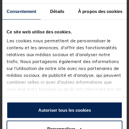
conçu pour protéger efficacement votre récepteur
Delkim Rx-D
pendant vos sessions. Son principal
avantage : vous pouvez le laisser en place en
Consentement
Détails
À propos des cookies
permanence, tout en gardant une visibilité parfaite
sur les
LED
, afin d’identifier immédiatement quel
détecteur se déclenche.
Ce site web utilise des cookies.
Il offre une protection renforcée contre la
pluie
, les
Les cookies nous permettent de personnaliser le
chocs et les aléas du terrain, tout en restant léger et
pratique : un accessoire indispensable pour
contenu et les annonces, d'offrir des fonctionnalités
préserver votre centrale en conditions réelles.
relatives aux médias sociaux et d'analyser notre
trafic. Nous partageons également des informations
Détails
sur l'utilisation de notre site avec nos partenaires de
•
Poids : 0,03 kg
médias sociaux, de publicité et d'analyse, qui peuvent
• Étui rigide moulé
transparent
pour récepteur
combiner celles-ci avec d'autres informations que
Delkim Rx-D
vous leur avez fournies ou qu'ils ont collectées lors de
• Permet de voir clairement les
LED
même avec la
protection en place
votre utilisation de leurs services.
• Protection contre la
pluie
, les intempéries et les
chocs
• Peut rester sur la centrale pendant toute la session
Autoriser tous les cookies
• Protection renforcée pour une utilisation en
conditions difficiles
• Compatible avec
Delkim Rx-D / Rxi-D
(selon
Personnaliser