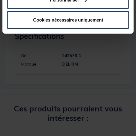
version)
Cookies nécessaires uniquement
Spécifications
Réf.
242576-1
Marque
DELKIM
Ces produits pourraient vous
intéresser :