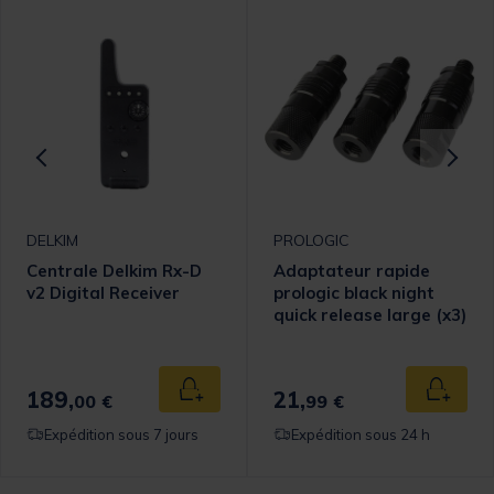
DELKIM
PROLOGIC
Centrale Delkim Rx-D
Adaptateur rapide
v2 Digital Receiver
prologic black night
quick release large (x3)
189,
21,
 au panier
Ajouter au panier
Ajouter
00 €
99 €
Expédition sous 7 jours
Expédition sous 24 h