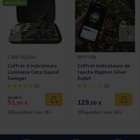
NOUVEAU
CARP SQUAD
RIPPTON
Coffret 4 Indicateurs
Coffret Indicateurs de
Lumineux Carp Squad
touche Rippton Silver
Swinger
Bullet
[object Object] out of 5 Customer Rating
[object Object] out of 5 Cust
(2)
(1)
Price reduced from
to
64,99 €
51,
129,
 au panier
Ajouter au panier
Ajouter
99 €
00 €
Expédition sous 24 h
Expédition sous 24 h