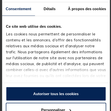
précise
, de jour comme de nuit. Grâce à leur
signal
lumineux synchronisé
avec l’action du détecteur,
Consentement
Détails
À propos des cookies
ces indicateurs permettent de visualiser
instantanément les départs, même dans des
conditions de faible luminosité.
Ce site web utilise des cookies.
Pensés pour être
modulables
et adaptables à
toutes les situations de pêche, ils disposent d’un
Les cookies nous permettent de personnaliser le
réglage du poids
et d’une
pression de ligne
contenu et les annonces, d'offrir des fonctionnalités
ajustable
, afin d’affiner la sensibilité selon la
distance, le courant ou la tension recherchée.
relatives aux médias sociaux et d'analyser notre
trafic. Nous partageons également des informations
Détails
sur l'utilisation de notre site avec nos partenaires de
•
Coffret de 3 indicateurs
médias sociaux, de publicité et d'analyse, qui peuvent
•
Couleurs différentes
pour une identification rapide
combiner celles-ci avec d'autres informations que vous
des cannes
leur avez fournies ou qu'ils ont collectées lors de votre
•
Réglage du poids
pour ajuster la sensibilité
•
Pression de ligne modulable
selon les conditions
utilisation de leurs services.
de pêche
•
Signal lumineux
identique à l’action du détecteur
Autoriser tous les cookies
•
Branchement lumineux
direct sur les détecteurs
•
4 pieds de fixation
inclus pour une installation
personnalisée
Personnaliser