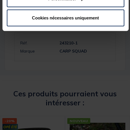
Cookies nécessaires uniquement
Spécifications
Réf.
243210-1
Marque
CARP SQUAD
Ces produits pourraient vous
intéresser :
-20%
NOUVEAU