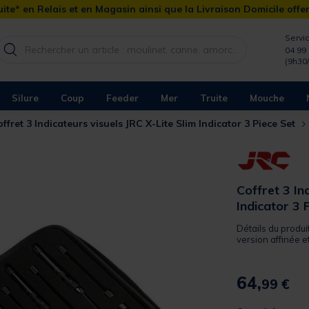
ite* en Relais et en Magasin ainsi que la Livraison Domicile offe
Servic
04 99 
(9h30
Silure
Coup
Feeder
Mer
Truite
Mouche
ffret 3 Indicateurs visuels JRC X-Lite Slim Indicator 3 Piece Set
Coffret 3 In
Indicator 3 
Détails du produit
version affinée e
64,
99 €