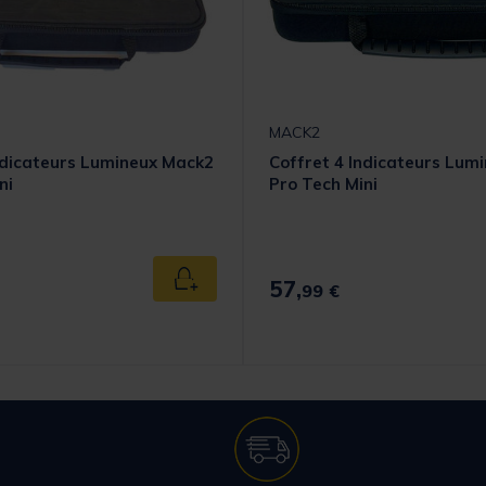
MACK2
ndicateurs Lumineux Mack2
Coffret 4 Indicateurs Lum
ni
Pro Tech Mini
57,
Ajouter au panier
99 €