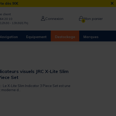
×
rte dès 90€
e client
Connexion
Mon panier
64 20 10
0
/12h30 - 13h30/17h)
Navigation
Equipement
Destockage
Marques
dicateurs visuels JRC X-Lite Slim
Piece Set
 : Le X-Lite Slim Indicator 3 Piece Set est une
t moderne d...