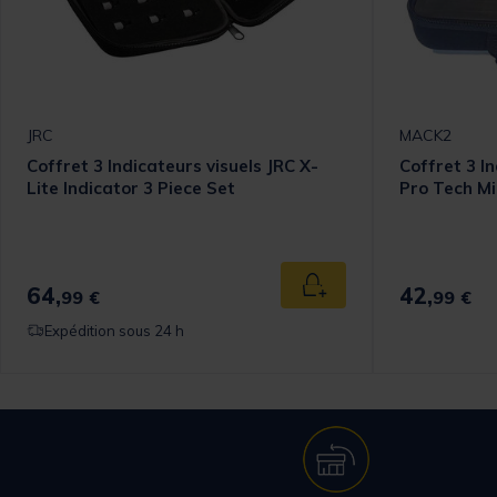
JRC
MACK2
Coffret 3 Indicateurs visuels JRC X-
Coffret 3 I
Lite Indicator 3 Piece Set
Pro Tech Mi
64,
42,
 au panier
Ajouter au panier
99 €
99 €
Expédition sous 24 h