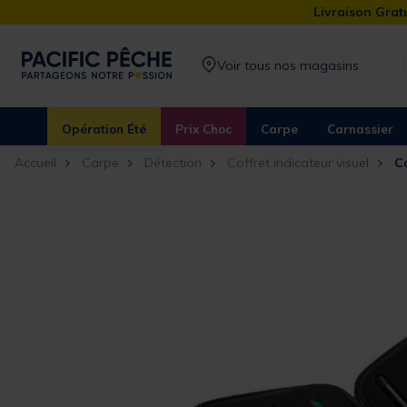
Livraison Gratu
Voir tous nos magasins
Opération Été
Prix Choc
Carpe
Carnassier
Accueil
Carpe
Détection
Coffret indicateur visuel
Co