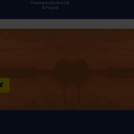
Paiement sécurisé CB
& Paypal
S''INSCRIRE