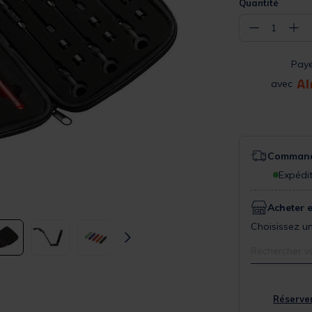
Quantité
−
+
1
Pay
avec
Commande
Expédit
Acheter 
Choisissez un
Rechercher v
Réserver