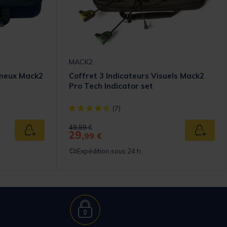
MACK2
ineux Mack2
Coffret 3 Indicateurs Visuels Mack2
Pro Tech Indicator set
[object Object] out of 5 Customer Rating
(7)
Price reduced from
to
49,99 €
29,
Ajouter au panier
Ajouter
99 €
Expédition sous 24 h