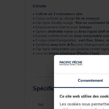
Détails
•
Coffret de 3 indicateurs slim
• Corps articulé au design
fin et compact
• Clip ligne double usage :
fixe ou coulissant (
• Emplacement interne pour
isotope
• Option
chaînette noire
ou
bras rigide (stiff 
• 6 poids additionnels en
acier inoxydable noi
• 5 corps interchangeables :
vert fluo, blanc, v
• Système
easy turn & fix
pour changement ra
• Clip ligne détachable via système rotatif rapi
• Livré en
blister plastique (Plastic Clam)
Consentement
Spécifications
Ce site web utilise des cook
Les cookies nous permettent
Réf.