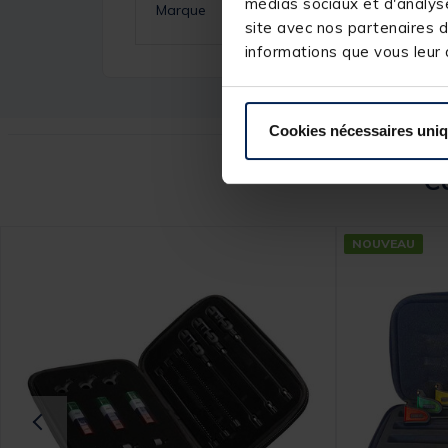
médias sociaux et d'analyse
Marque
site avec nos partenaires d
informations que vous leur a
Cookies nécessaires uni
Ce
NOUVEAU