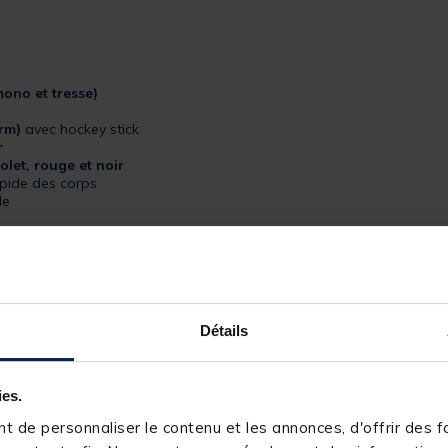
mono et tresse)
arm)
avec hockey stick
r
iolet, rouge et noir
pide des corps
de
Détails
ies.
 de personnaliser le contenu et les annonces, d'offrir des fo
245347-1