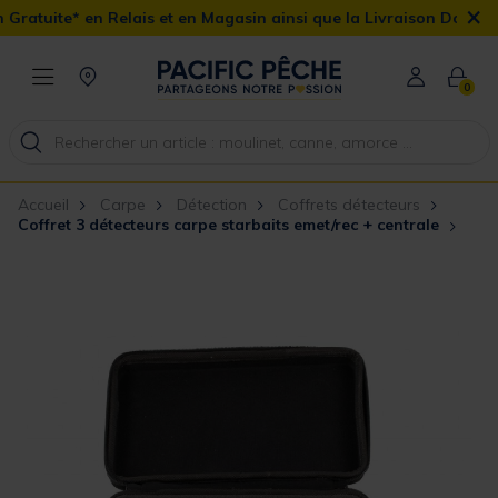
×
lais et en Magasin ainsi que la Livraison Domicile offerte dès 90€
0
Accueil
Carpe
Détection
Coffrets détecteurs
Coffret 3 détecteurs carpe starbaits emet/rec + centrale