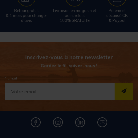
Retour gratuit
Livraison en magasin et
Paiement
& 1 mois pour changer
point relais
sécurisé CB
d'avis
100% GRATUITE
& Paypal
Inscrivez-vous à notre newsletter
Gardez le fil, suivez-nous !
* Email
S''I