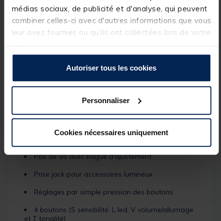
médias sociaux, de publicité et d'analyse, qui peuvent
6 tonalités différentes
combiner celles-ci avec d'autres informations que vous
leur avez fournies ou qu'ils ont collectées lors de votre
Diodes haute visibilité
utilisation de leurs services.
Possibilité de laisser la led centrale allumée pour
la nuit
Autoriser tous les cookies
2 diodes au niveau des oreilles, une pour la
détection de la touche l'autre pour la temporisation
Détection par roulette aimantée disposant d'un joint
Personnaliser
de contact
Alimentation par pile de 9V
Cookies nécessaires uniquement
Compartiment pile simple d'accès
Pas de vis avec bague d'ajustement
Prise jack pour accessoires lumineux
Réglages par simple pression des boutons
4 boutons (S sensibilité, L led, V volume/allumage
et T tonalité)