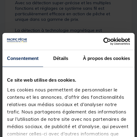
Avec sa détection super-précise et les multiples
fonctions et réglages ce système sans fil est
particulièrement efficace en action de pêche et
unique dans sa gamme de prix.
La détection à technologie magnétique est
compatible avec tresses et nylons et assure à la fois
fiabilité et longévité. La coque en polyamide armé de
fibres de verre est virtuellement indestructible en
action de pêche. La nouvelle visserie par derrière
(sans écrous libres) facilite le remplacement de la
Consentement
Détails
À propos des cookies
pile. Le design de la coque avec ses lignes en X
assure une excellente rigidité pour assurer une
parfaite homogénéité du contact avec le joint
d’étanchéité et le bon fonctionnement des
Ce site web utilise des cookies.
commandes à pression.
Les cookies nous permettent de personnaliser le
Le moindre détail de cet indicateur a été soigné en
vue d’une efficacité absolue en action de pêche et
contenu et les annonces, d'offrir des fonctionnalités
une durabilité dans le temps. Tous les réglages et
relatives aux médias sociaux et d'analyser notre
fonctions automatiques sont réellement utiles en
trafic. Nous partageons également des informations
action et rendent ce détecteur extrêmement
polyvalent.
sur l'utilisation de notre site avec nos partenaires de
médias sociaux, de publicité et d'analyse, qui peuvent
combiner celles-ci avec d'autres informations que
Caractéristiques :