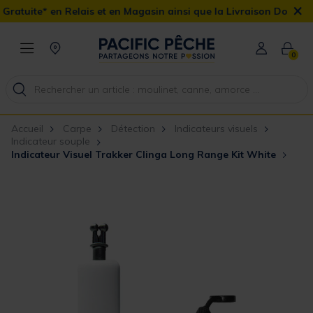
×
elais et en Magasin ainsi que la Livraison Domicile offerte dès 90
0
Accueil
Carpe
Détection
Indicateurs visuels
Indicateur souple
Indicateur Visuel Trakker Clinga Long Range Kit White