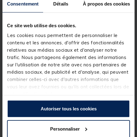
CARACTÉRISTIQUES DU PRODUIT:
Consentement
Détails
À propos des cookies
Tête lourde parfaite pour la pêche ligne tendue
Idéal pour les applications de moyenne à longue
Ce site web utilise des cookies.
portée
Les cookies nous permettent de personnaliser le
Disponible en blanc
contenu et les annonces, d'offrir des fonctionnalités
relatives aux médias sociaux et d'analyser notre
Fourni avec une tête longue distance’, un clip Kippa
XT, une chaîne à billes Clinga noire de 15,2 cm et un
trafic. Nous partageons également des informations
maillon Clinga Link noir
sur l'utilisation de notre site avec nos partenaires de
médias sociaux, de publicité et d'analyse, qui peuvent
combiner celles-ci avec d'autres informations que
vous leur avez fournies ou qu'ils ont collectées lors de
SPECIFICATIONS TECHNIQUES:
votre utilisation de leurs services.
Dimensions: Tête d’environ x 3.2 (L) x 2 (W) cm Fente
Poids: Environ 20g
Autoriser tous les cookies
Matériau: PTFE
Personnaliser