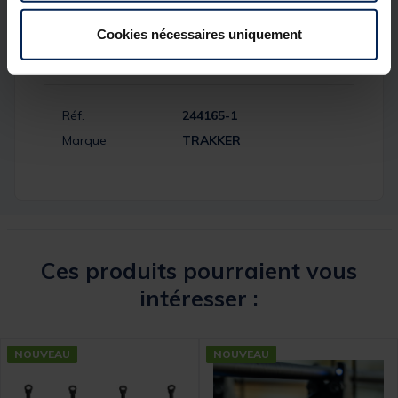
Cookies nécessaires uniquement
Spécifications
Réf.
244165-1
Marque
TRAKKER
Ces produits pourraient vous
intéresser :
NOUVEAU
NOUVEAU