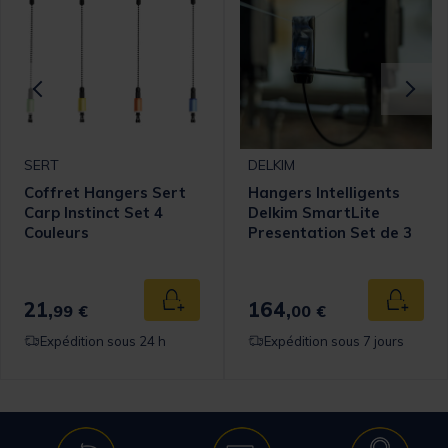
SERT
DELKIM
Coffret Hangers Sert
Hangers Intelligents
Carp Instinct Set 4
Delkim SmartLite
Couleurs
Presentation Set de 3
Multi-Couleurs
21,
164,
 au panier
Ajouter au panier
Ajouter
99 €
00 €
Expédition sous 24 h
Expédition sous 7 jours