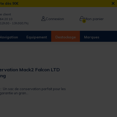
×
rte dès 90€
e client
Connexion
Mon panier
64 20 10
0
/12h30 - 13h30/17h)
Navigation
Equipement
Destockage
Marques
ervation Mack2 Falcon LTD
ing
 out of 5 Customer Rating
t : Un sac de conservation parfait pour les
garantie un gran...
from