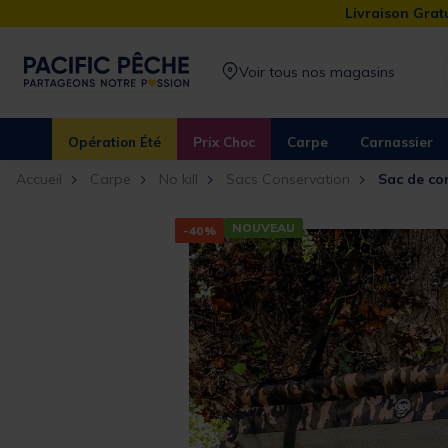
Livraison Gratu
Voir tous nos magasins
Opération Été
Prix Choc
Carpe
Carnassier
Accueil
Carpe
No kill
Sacs Conservation
Sac de co
NOUVEAU
-40%