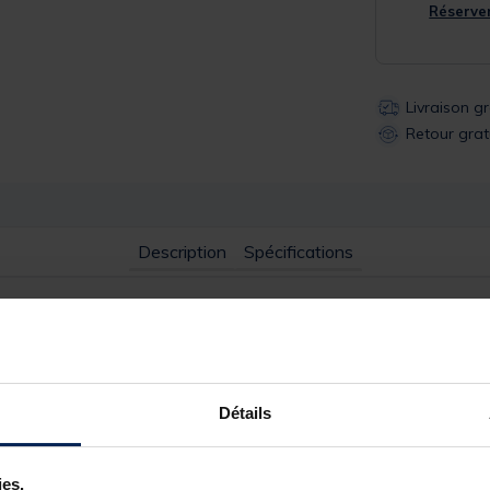
Réserver
Livraison g
Retour grat
Description
Spécifications
tions qui garantie un grand confort pour les poissons afin de les ga
Détails
ndre la pesée.
ies.