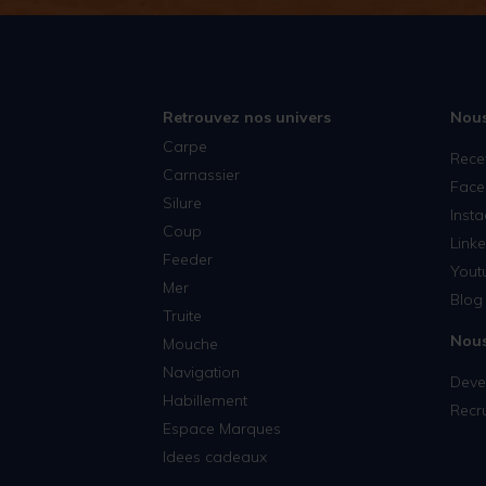
Retrouvez nos univers
Nous
Carpe
Rece
Carnassier
Face
Silure
Inst
Coup
Linke
Feeder
Yout
Mer
Blog 
Truite
Nous
Mouche
Navigation
Deven
Habillement
Recr
Espace Marques
Idees cadeaux