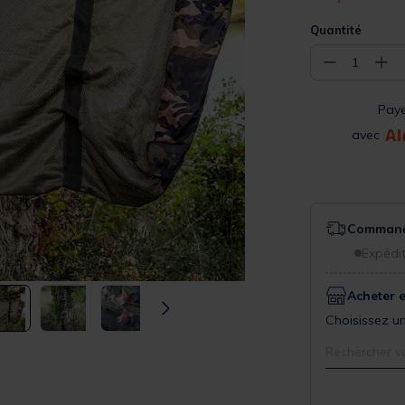
Quantité
−
+
1
Pay
avec
Commande
Expédit
Acheter 
Choisissez un
Rechercher v