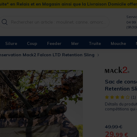
ite* en Relais et en Magasin ainsi que la Livraison Domicile offe
Servic
04 99 
(9h30
Silure
Coup
Feeder
Mer
Truite
Mouche
nservation Mack2 Falcon LTD Retention Sling
Sac de cons
Retention Sl
[object Object]
(1)
Détails du produi
compétitions qui 
Price reduced 
to
49,99 €
29,
99 €