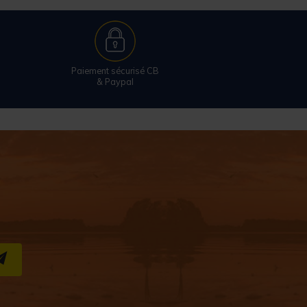
Paiement sécurisé CB
& Paypal
S''INSCRIRE