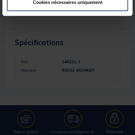
Cookies nécessaires uniquement
temps et améliorer la précision lors du montage de
leurs appâts.
Spécifications
Réf.
146221-1
Marque
RIDGE MONKEY
Retour gratuit
Livraison en magasin et
Paiement