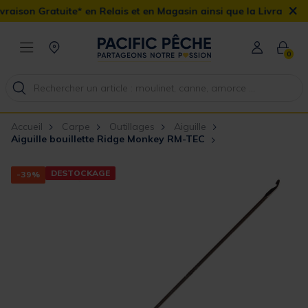
×
son Gratuite* en Relais et en Magasin ainsi que la Livraison Domi
0
Accueil
Carpe
Outillages
Aiguille
Aiguille bouillette Ridge Monkey RM-TEC
DESTOCKAGE
-39%