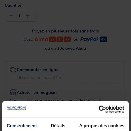
Quantité
−
+
1
Payez en
plusieurs fois sans frais
avec
ou
ou en
10x avec Alma
Commander en ligne
Expédition sous 24 h
Acheter en magasin
Choisissez un magasin pour voir la disponibilité
Rechercher votre magasin
Consentement
Détails
À propos des cookies
Réserver en ligne et payer en magasin