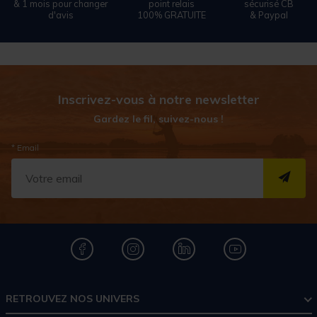
& 1 mois pour changer
point relais
sécurisé CB
d'avis
100% GRATUITE
& Paypal
Inscrivez-vous à notre newsletter
Gardez le fil, suivez-nous !
* Email
S''I
RETROUVEZ NOS UNIVERS