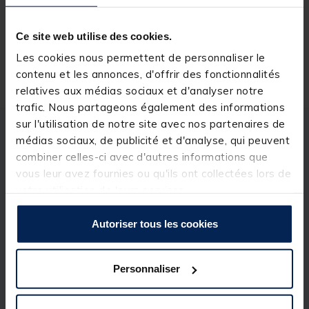
Ce site web utilise des cookies.
Les cookies nous permettent de personnaliser le
Livraison gratuite en point relais et magasin
contenu et les annonces, d'offrir des fonctionnalités
Retour gratuit, 1 mois pour changer d’avis
relatives aux médias sociaux et d'analyser notre
trafic. Nous partageons également des informations
sur l'utilisation de notre site avec nos partenaires de
Description
Spécifications
médias sociaux, de publicité et d'analyse, qui peuvent
combiner celles-ci avec d'autres informations que
vous leur avez fournies ou qu'ils ont collectées lors de
Description & détails
votre utilisation de leurs services.
Description
Autoriser tous les cookies
L'
aiguille Boilie Needle
est spécialement conçue
pour insérer facilement les bouillettes sur les
montages de cheveux. Grâce à sa
pointe fine
, elle
Personnaliser
pénètre facilement dans les bouillettes, permettant
une insertion rapide et propre des appâts. Cet outil
est parfait pour les pêcheurs souhaitant gagner du