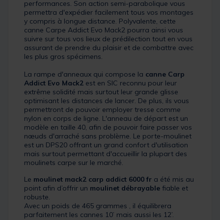
performances. Son action semi-parabolique vous
permettra d'expédier facilement tous vos montages
y compris à longue distance. Polyvalente, cette
canne Carpe Addict Evo Mack2 pourra ainsi vous
suivre sur tous vos lieux de prédilection tout en vous
assurant de prendre du plaisir et de combattre avec
les plus gros spécimens.
La rampe d'anneaux qui compose la
canne Carp
Addict Evo Mack2
est en SIC reconnu pour leur
extrême solidité mais surtout leur grande glisse
optimisant les distances de lancer. De plus, ils vous
permettront de pouvoir employer tresse comme
nylon en corps de ligne. L'anneau de départ est un
modèle en taille 40, afin de pouvoir faire passer vos
nœuds d'arraché sans problème. Le porte-moulinet
est un DPS20 offrant un grand confort d'utilisation
mais surtout permettant d'accueillir la plupart des
moulinets carpe sur le marché.
Le
moulinet mack2 carp addict 6000 fr
a été mis au
point afin d’offrir un
moulinet débrayable
fiable et
robuste.
Avec un poids de 465 grammes , il équilibrera
parfaitement les cannes 10’ mais aussi les 12’.