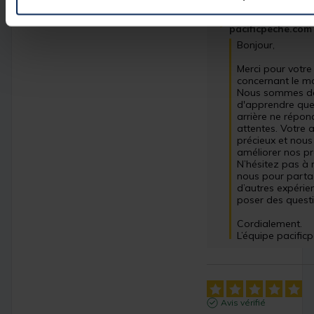
Réponse de
pacificpeche.com
Bonjour,

Merci pour votre 
concernant le mou
Nous sommes dé
d'apprendre que l
arrière ne répon
attentes. Votre av
précieux et nous 
améliorer nos pro
N’hésitez pas à r
nous pour parta
d’autres expérie
poser des questi
Cordialement.

L’équipe pacifi
Avis vérifié