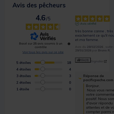
Avis des pêcheurs
4.6
/
5
Avis vérifié
très bonne canne , très 
exactement ce qu'il nou
et ma femme.
Basé sur
25
avis soumis à un
Avis du
28/02/2026
, suit
contrôle
29/01/2026
par
Bruno R.
Voir tous les avis sur ce site
Utile
(0)
Signaler
5
étoiles
18
4
étoiles
4
3
étoiles
3
Réponse de
pacificpeche.com
2
étoiles
0
Bonjour,

1
étoile
0
 Nous vous remercions pour 
votre commentair
positif. Nous so
d'avoir répondu 
attentes et de vo
compter parmi no