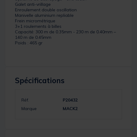
Galet anti-vrillage
Enroulement double oscillation
Manivelle aluminium repliable
Frein micrométrique
3+1 roulements à billes
Capacité: 300 m de 0.35mm - 230 m de 0.40mm –
140 m de 0.45mm
Poids : 465 gr
Spécifications
Réf.
P20432
Marque
MACK2