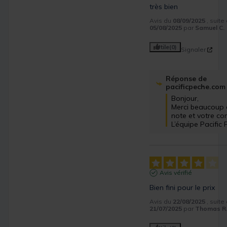
très bien
Avis du
08/09/2025
, suit
05/08/2025
par
Samuel C.
Utile
(0)
Signaler
Réponse de
pacificpeche.com
Bonjour,

Merci beaucoup d
note et votre co
L’équipe Pacific
Avis vérifié
Bien fini pour le prix
Avis du
22/08/2025
, suit
21/07/2025
par
Thomas R