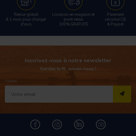
Retour gratuit
Livraison en magasin et
Paiement
& 1 mois pour changer
point relais
sécurisé CB
d'avis
100% GRATUITE
& Paypal
Inscrivez-vous à notre newsletter
Gardez le fil, suivez-nous !
* Email
S''I