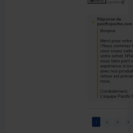
Utile
(0)
Signaler
Réponse de
pacificpeche.com
Bonjour,

Merci pour votre a
! Nous sommes h
vous soyez satisf
votre achat. N'hé
nous faire part d
expérience à lon
avec nos produits
retour est précie
nous.

Cordialement,

L'équipe Pacific
1
2
3
4