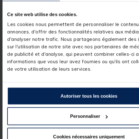
rapport qualité-p
notre produit. Vo
satisfaction est 
Ce site web utilise des cookies.
belle récompense
pas à revenir ver
Les cookies nous permettent de personnaliser le contenu
pour toute quest
annonces, d'offrir des fonctionnalités relatives aux médi
besoin supplémen
d'analyser notre trafic. Nous partageons également des 
Cordialement.

sur l'utilisation de notre site avec nos partenaires de mé
L’équipe pacifi
de publicité et d'analyse, qui peuvent combiner celles-ci 
informations que vous leur avez fournies ou qu'ils ont col
de votre utilisation de leurs services.
Avis vérifié
En soit ce moulinet est b
arrière est mal fini, le 
Autoriser tous les cookies
lors du desserrage, ce 
une gestion optimal.
Avis du
11/10/2025
, suit
05/09/2025
par
Manuel L.
Personnaliser
Utile
(0)
Signaler
Cookies nécessaires uniquement