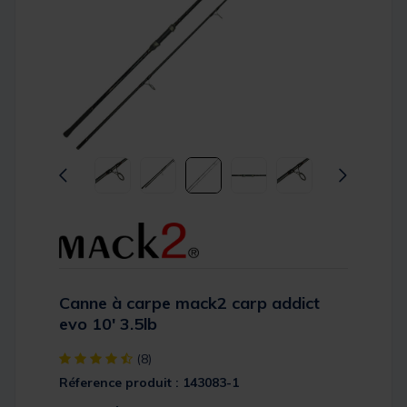
Canne à carpe mack2 carp addict
evo 10' 3.5lb
[object Object] out of 5 Customer Rating
(8)
Réference produit : 143083-1