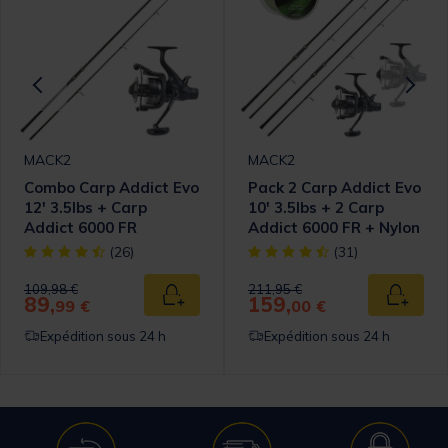
MACK2
MACK2
Combo Carp Addict Evo
Pack 2 Carp Addict Evo
12' 3.5lbs + Carp
10' 3.5lbs + 2 Carp
Addict 6000 FR
Addict 6000 FR + Nylon
omer Rating
[object Object] out of 5 Customer Rating
[object Object] out of 5 Cust
(26)
(31)
Price reduced from
to
Price reduced from
to
109,98 €
211,95 €
89,
159,
 au panier
Ajouter au panier
Ajouter
99 €
00 €
Expédition sous 24 h
Expédition sous 24 h