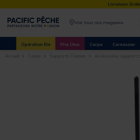
Livraison Gratu
Voir tous nos magasins
Opération Été
Prix Choc
Carpe
Carnassier
Accueil
Carpe
Supports Cannes
Accessoires support 