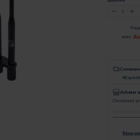
Quantité
−
+
1
Pay
avec
Commande
Expédit
Acheter 
Choisissez un
Rechercher v
Réserver