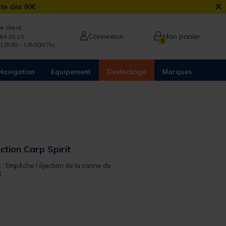
×
rte dès 90€
e client
Connexion
Mon panier
64 20 10
0
/12h30 - 13h30/17h)
Navigation
Equipement
Destockage
Marques
ection Carp Spirit
t : Empêche l’éjection de la canne du
..