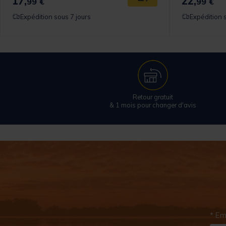
17,
22,
99 €
99 €
Expédition sous 7 jours
Expédition 
Retour gratuit
& 1 mois pour changer d'avis
* Em