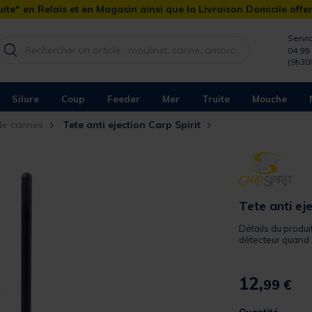
ite* en Relais et en Magasin ainsi que la Livraison Domicile offe
Servic
04 99 
(9h30
Silure
Coup
Feeder
Mer
Truite
Mouche
de cannes
Tete anti ejection Carp Spirit
Tete anti ej
Détails du produi
détecteur quand l.
12,
99 €