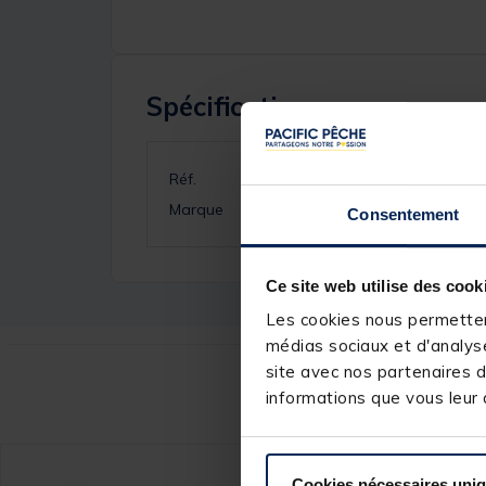
Spécifications
Réf.
Marque
Consentement
Ce site web utilise des cook
Les cookies nous permettent
médias sociaux et d'analyse
site avec nos partenaires d
Ce
informations que vous leur a
Cookies nécessaires uni