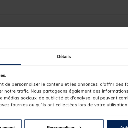
103904-1
CARP SPIRIT
Détails
ies.
 de personnaliser le contenu et les annonces, d'offrir des fo
r notre trafic. Nous partageons également des informations s
e médias sociaux, de publicité et d'analyse, qui peuvent comb
s produits pourraient vous intéresse
vez fournies ou qu'ils ont collectées lors de votre utilisation
quement
Personnaliser
Aut