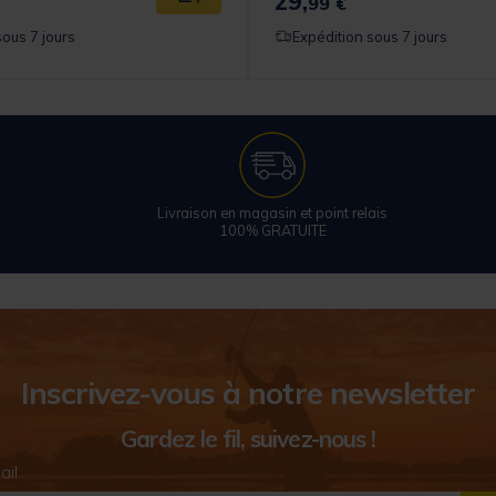
29,
99 €
sous 7 jours
Expédition sous 7 jours
Livraison en magasin et point relais
100% GRATUITE
Inscrivez-vous à notre newsletter
Gardez le fil, suivez-nous !
ail