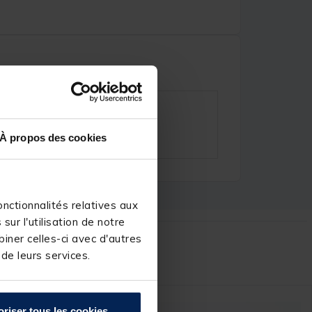
À propos des cookies
nctionnalités relatives aux
ur l'utilisation de notre
iner celles-ci avec d'autres
r :
 de leurs services.
oriser tous les cookies