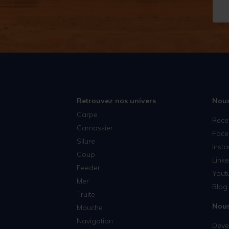
Retrouvez nos univers
Nous
Carpe
Rece
Carnassier
Face
Silure
Inst
Coup
Linke
Feeder
Yout
Mer
Blog 
Truite
Nous
Mouche
Navigation
Deven