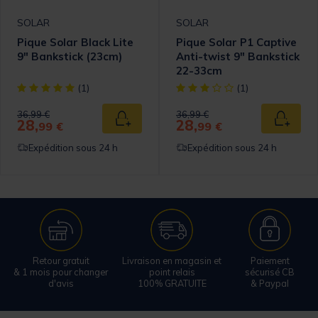
SOLAR
SOLAR
Pique Solar Black Lite
Pique Solar P1 Captive
9" Bankstick (23cm)
Anti-twist 9" Bankstick
22-33cm
omer Rating
[object Object] out of 5 Customer Rating
[object Object] out of 5 Cust
(1)
(1)
Price reduced from
to
Price reduced from
to
36,99 €
36,99 €
28,
28,
 au panier
Ajouter au panier
Ajouter
99 €
99 €
Expédition sous 24 h
Expédition sous 24 h
Retour gratuit
Livraison en magasin et
Paiement
& 1 mois pour changer
point relais
sécurisé CB
d'avis
100% GRATUITE
& Paypal