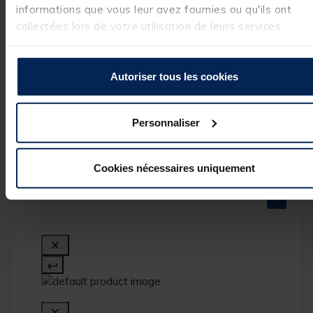
vous donne 
informations que vous leur avez fournies ou qu'ils ont
satisfaction.

collectées lors de votre utilisation de leurs services.
Au plaisir de 
vous retrouver 
bientôt sur notre 
Autoriser tous les cookies
site ou en 
magasin.

Cordialement,

Personnaliser
L’équipe Pacific 
Pêche.
Cookies nécessaires uniquement
1