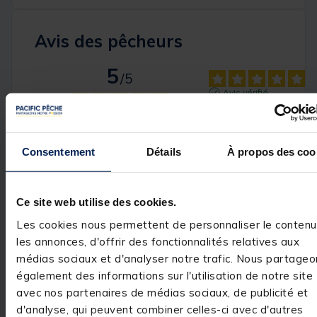
Avis des pêcheurs
5
/
5
Avis vérifié
Great product
Avis du
04/07/2025
, suite
expérience du
28/05/2025
Basé sur
1
avis soumis à un
Consentement
Détails
À propos des coo
Clive G.
contrôle
Voir tous les avis sur ce site
Utile
(0)
Signaler
5
étoiles
1
Ce site web utilise des cookies.
4
étoiles
0
Les cookies nous permettent de personnaliser le contenu
Réponse de
pacificpeche.com
3
étoiles
0
les annonces, d'offrir des fonctionnalités relatives aux
Bonjour,

2
étoiles
0
médias sociaux et d'analyser notre trafic. Nous partageo
également des informations sur l'utilisation de notre site
1
étoile
0
Merci pour votre 
retour ! Nous 
avec nos partenaires de médias sociaux, de publicité et
sommes ravis 
d'analyse, qui peuvent combiner celles-ci avec d'autres
que le produit 