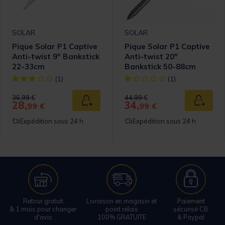
SOLAR
SOLAR
Pique Solar P1 Captive
Pique Solar P1 Captive
Anti-twist 9" Bankstick
Anti-twist 20"
22-33cm
Bankstick 50-88cm
[object Object] out of 5 Customer Rating
[object Object] out of 5 Cust
(1)
(1)
Price reduced from
to
Price reduced from
to
36,99 €
44,99 €
28,
34,
 au panier
Ajouter au panier
Ajouter
99 €
99 €
Expédition sous 24 h
Expédition sous 24 h
Retour gratuit
Livraison en magasin et
Paiement
& 1 mois pour changer
point relais
sécurisé CB
d'avis
100% GRATUITE
& Paypal