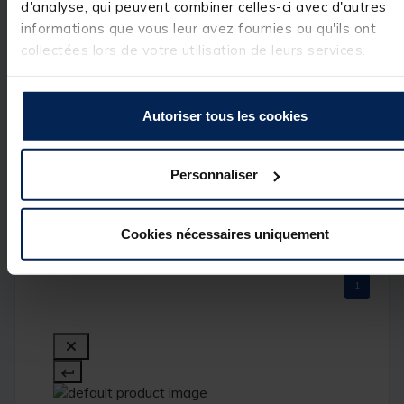
d'analyse, qui peuvent combiner celles-ci avec d'autres
Nous vous 
1
étoile
0
remercions pour 
informations que vous leur avez fournies ou qu'ils ont
votre 
collectées lors de votre utilisation de leurs services.
commentaire 
très positif. Nous
sommes ravis 
d'avoir répondu 
à vos attentes et
Autoriser tous les cookies
de vous compter
parmi nos 
clients. C'est un 
Personnaliser
réel plaisir.

L’équipe Pacific 
Pêche
Cookies nécessaires uniquement
1