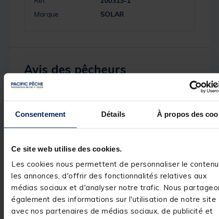
Réf.
200313-1
Marque
SOLAR
Avis des pêcheurs
5
/
5
Avis vérifié
Consentement
Détails
À propos des coo
Quality product great p
Avis du
12/07/2025
, suite
expérience du
10/06/2025
Basé sur
1
avis soumis à un
Clive G.
Ce site web utilise des cookies.
contrôle
Voir tous les avis sur ce site
Les cookies nous permettent de personnaliser le contenu
Utile
(0)
Signaler
les annonces, d'offrir des fonctionnalités relatives aux
5
étoiles
1
médias sociaux et d'analyser notre trafic. Nous partageo
4
étoiles
0
Réponse de
également des informations sur l'utilisation de notre site
pacificpeche.com
3
étoiles
0
avec nos partenaires de médias sociaux, de publicité et
Bonjour,

2
étoiles
0