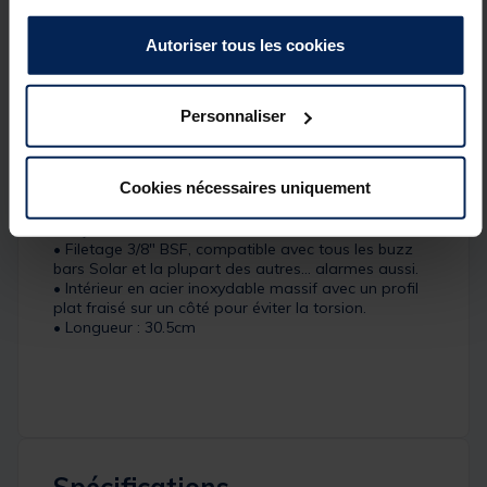
empêche l'intérieur du pique de tourner. Compatible
avec tous les buzz bars, accessoires Solar, et avec la
Autoriser tous les cookies
plupart des articles d'autres marques.
Personnaliser
Détails
Caractéristiques:
Cookies nécessaires uniquement
• Fabriqué en acier inoxydable de haute qualité
• Réglage de la hauteur par vis imperdables en acier
inoxydable
• Filetage 3/8" BSF, compatible avec tous les buzz
bars Solar et la plupart des autres... alarmes aussi.
• Intérieur en acier inoxydable massif avec un profil
plat fraisé sur un côté pour éviter la torsion.
• Longueur : 30.5cm