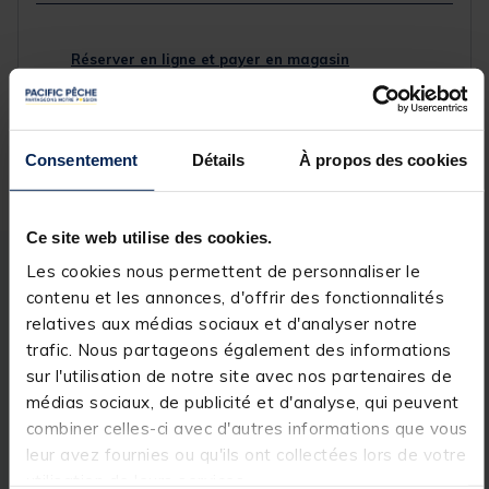
Réserver en ligne et payer en magasin
Livraison gratuite en point relais et magasin
Consentement
Détails
À propos des cookies
Retour gratuit, 1 mois pour changer d’avis
Ce site web utilise des cookies.
Les cookies nous permettent de personnaliser le
Description
Spécifications
contenu et les annonces, d'offrir des fonctionnalités
relatives aux médias sociaux et d'analyser notre
trafic. Nous partageons également des informations
Description & détails
sur l'utilisation de notre site avec nos partenaires de
Description
médias sociaux, de publicité et d'analyse, qui peuvent
combiner celles-ci avec d'autres informations que vous
Ces vis, comme tous nos aciers inoxydables, sont
leur avez fournies ou qu'ils ont collectées lors de votre
fabriquées au Royaume-Uni. Un intérieur en acier
utilisation de leurs services.
inoxydable solide avec un plat usiné sur un côté, qui