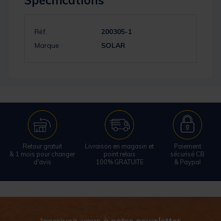
Spécifications
Réf.
200305-1
Marque
SOLAR
Retour gratuit
Livraison en magasin et
Paiement
& 1 mois pour changer
point relais
sécurisé CB
d'avis
100% GRATUITE
& Paypal
Inscrivez-vous à notre newsletter