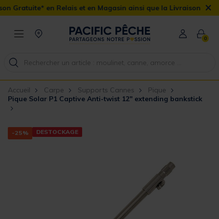
×
Gratuite* en Relais et en Magasin ainsi que la Livraison Domicile 
0
Accueil
Carpe
Supports Cannes
Pique
Pique Solar P1 Captive Anti-twist 12" extending bankstick
DESTOCKAGE
-25%