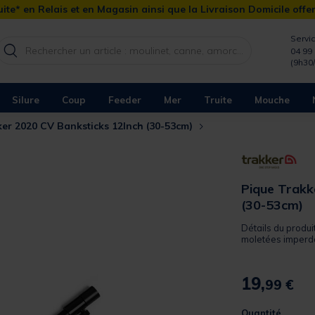
ite* en Relais et en Magasin ainsi que la Livraison Domicile offe
Servic
04 99 
(9h30
Silure
Coup
Feeder
Mer
Truite
Mouche
ker 2020 CV Banksticks 12Inch (30-53cm)
Pique Trakk
(30-53cm)
Détails du produi
moletées imperdab
19,
99 €
Quantité