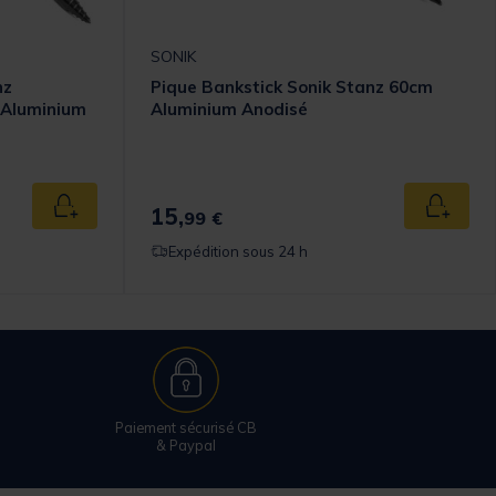
SONIK
nz
Pique Bankstick Sonik Stanz 60cm
 Aluminium
Aluminium Anodisé
15,
Ajouter au panier
Ajouter
99 €
Expédition sous 24 h
Paiement sécurisé CB
& Paypal