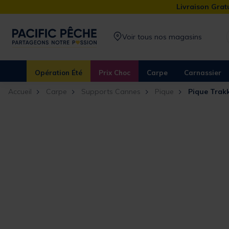
Livraison Gratu
Voir tous nos magasins
Opération Été
Prix Choc
Carpe
Carnassier
Accueil
Carpe
Supports Cannes
Pique
Pique Trak