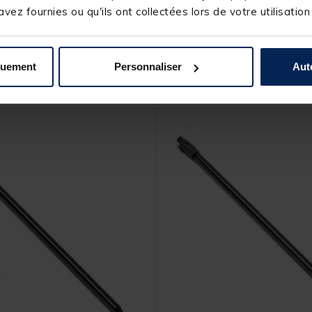
vez fournies ou qu'ils ont collectées lors de votre utilisation
quement
Personnaliser
Aut
s produits pourraient vous intéresse