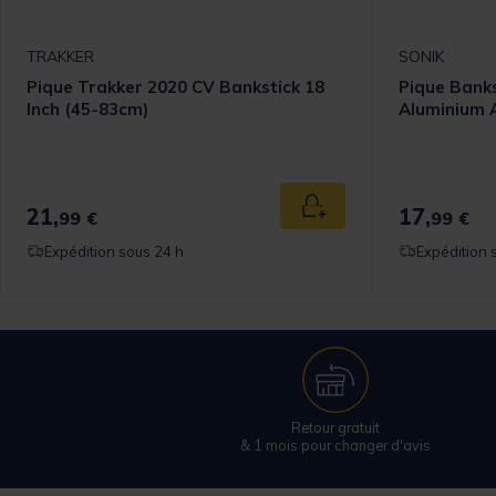
TRAKKER
SONIK
Pique Trakker 2020 CV Bankstick 18
Pique Banks
Inch (45-83cm)
Aluminium 
21,
17,
 au panier
Ajouter au panier
99 €
99 €
Expédition sous 24 h
Expédition 
Retour gratuit
& 1 mois pour changer d'avis