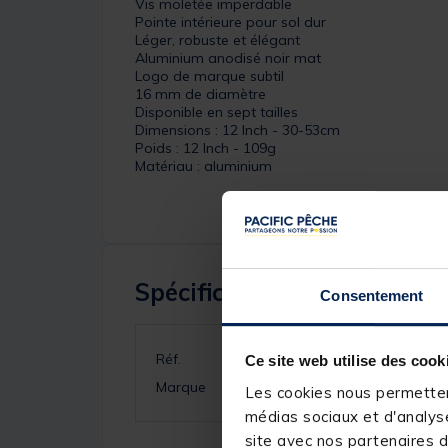
Vis moletée imperdable
Pointe intérieure pour sol dur
Léger, robuste et élégant
Aluminium anodisé noir mat
Logo de marque subtil
16 mm de diamètre
Disponible en sept tailles
Dimensions : 12 Inch - 30-53cm
Poids : 12 Inch - 109g
Matériau : aluminium
Spécifications
Consentement
Réf.
Ce site web utilise des cook
Marque
Les cookies nous permettent
médias sociaux et d'analyse
site avec nos partenaires d