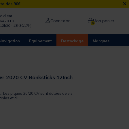
×
rte dès 90€
e client
Connexion
Mon panier
64 20 10
0
/12h30 - 13h30/17h)
Navigation
Equipement
Destockage
Marques
er 2020 CV Banksticks 12Inch
t : Les piques 20/20 CV sont dotées de vis
les et d'u...