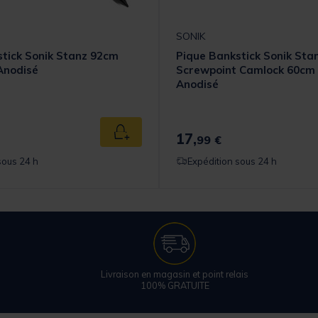
SONIK
tick Sonik Stanz 92cm
Pique Bankstick Sonik Sta
Anodisé
Screwpoint Camlock 60cm
Anodisé
17,
Ajouter au panier
99 €
sous 24 h
Expédition sous 24 h
Livraison en magasin et point relais
100% GRATUITE