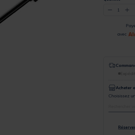
−
+
1
Pay
avec
Commande
Expédit
Acheter 
Choisissez un
Rechercher v
Réserver