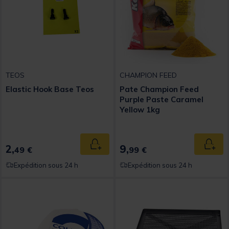
TEOS
CHAMPION FEED
Elastic Hook Base Teos
Pate Champion Feed
Purple Paste Caramel
Yellow 1kg
2,
9,
Ajouter au panier
Ajout
49 €
99 €
Expédition sous 24 h
Expédition sous 24 h