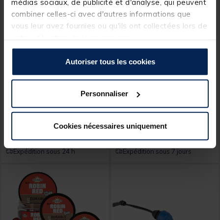
médias sociaux, de publicité et d'analyse, qui peuvent
combiner celles-ci avec d'autres informations que
vous leur avez fournies ou qu'ils ont collectées lors de
votre utilisation de leurs services.
Autoriser tous les cookies
TEOS
GARBOLINO
Pellets TEOS Elite
Canne Garbolino Pocket
Activated Halibut 1kg
Start Speed 3m60
Personnaliser
[object Object] out of 5 Customer Rating
(1)
Cookies nécessaires uniquement
5,
52,
Ajouter au panier
Ajout
49 €
99 €
Expédition sous 24 h
Expédition sous 7 jours