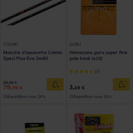
COLMIC
GURU
Manche d'epuisette Colmic
Hameçons guru super fine
Speci Plus Evo 3m60
pole hook (x10)
[object Object] out of 5 Custom
(7)
Price reduced from
to
99,99 €
79,
3,
Ajouter au panier
Ajout
99 €
49 €
Expédition sous 24 h
Expédition sous 24 h