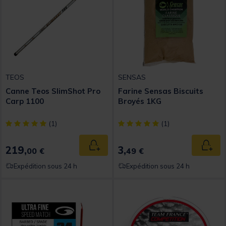
TEOS
SENSAS
Canne Teos SlimShot Pro
Farine Sensas Biscuits
Carp 1100
Broyés 1KG
[object Object] out of 5 Customer Rating
[object Object] out of 5 Custom
(1)
(1)
219,
3,
Ajouter au panier
Ajout
00 €
49 €
Expédition sous 24 h
Expédition sous 24 h