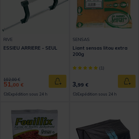
RIVE
SENSAS
ESSIEU ARRIERE - SEUL
Liant sensas litou extra
200g
[object Object] out of 5 Custom
(1)
Price reduced from
to
102,00 €
51,
3,
Ajouter au panier
Ajout
00 €
99 €
Expédition sous 24 h
Expédition sous 24 h