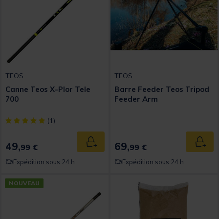
TEOS
TEOS
Canne Teos X-Plor Tele
Barre Feeder Teos Tripod
700
Feeder Arm
[object Object] out of 5 Customer Rating
(1)
49,
69,
Ajouter au panier
Ajout
99 €
99 €
Expédition sous 24 h
Expédition sous 24 h
NOUVEAU