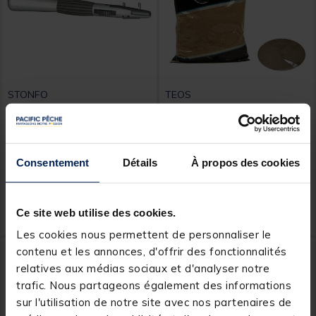
STONFO
TEOS
Outil de montage coup
Amorce Teos Elite Etang
stonfo monte hameçon
1kg
[object Object] out of 5 Customer Rating
[object Object] out of 5 Custom
(4)
(2)
Consentement
Détails
À propos des cookies
15,
3,
Ajouter au panier
Ajout
99 €
99 €
Ce site web utilise des cookies.
Expédition sous 24 h
Expédition sous 12 jours
Les cookies nous permettent de personnaliser le
NOUVEAU
NOUVEAU
contenu et les annonces, d'offrir des fonctionnalités
relatives aux médias sociaux et d'analyser notre
trafic. Nous partageons également des informations
sur l'utilisation de notre site avec nos partenaires de