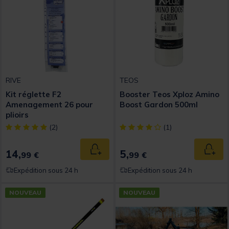
RIVE
TEOS
Kit réglette F2
Booster Teos Xploz Amino
Amenagement 26 pour
Boost Gardon 500ml
plioirs
[object Object] out of 5 Customer Rating
[object Object] out of 5 Custom
(2)
(1)
14,
5,
Ajouter au panier
Ajout
99 €
99 €
Expédition sous 24 h
Expédition sous 24 h
NOUVEAU
NOUVEAU