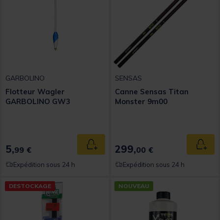
GARBOLINO
SENSAS
Flotteur Wagler
Canne Sensas Titan
GARBOLINO GW3
Monster 9m00
5,
299,
Ajouter au panier
Ajout
99 €
00 €
Expédition sous 24 h
Expédition sous 24 h
DESTOCKAGE
NOUVEAU