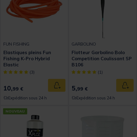
FUN FISHING
GARBOLINO
Elastiques pleins Fun
Flotteur Garbolino Bolo
Fishing K-Pro Hybrid
Competition Coulissant SP
Elastic
B106
[object Object] out of 5 Customer Rating
[object Object] out of 5 Custom
(3)
(1)
10,
5,
Ajouter au panier
Ajout
99 €
99 €
Expédition sous 24 h
Expédition sous 24 h
NOUVEAU