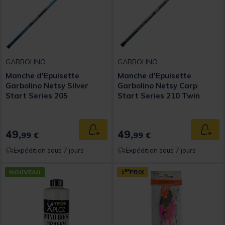
GARBOLINO
GARBOLINO
Manche d'Epuisette
Manche d'Epuisette
Garbolino Netsy Silver
Garbolino Netsy Carp
Start Series 205
Start Series 210 Twin
Scoop
49,
49,
Ajouter au panier
Ajout
99 €
99 €
Expédition sous 7 jours
Expédition sous 7 jours
NOUVEAU
1
ER
PRIX