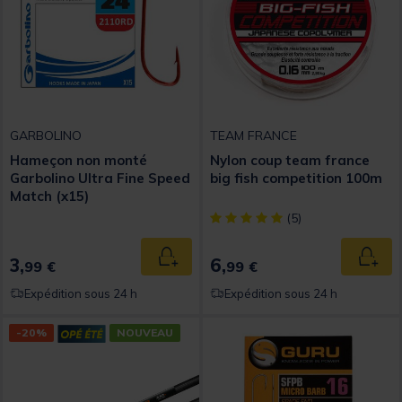
GARBOLINO
TEAM FRANCE
Hameçon non monté
Nylon coup team france
Garbolino Ultra Fine Speed
big fish competition 100m
Match (x15)
[object Object] out of 5 Custom
(5)
3,
6,
Ajouter au panier
Ajout
99 €
99 €
Expédition sous 24 h
Expédition sous 24 h
-20%
NOUVEAU