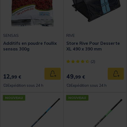
SENSAS
RIVE
Additifs en poudre foullix
Store Rive Pour Desserte
sensas 300g
XL 490 x 390 mm
[object Object] out of 5 Custom
(2)
12,
49,
Ajouter au panier
Ajout
99 €
99 €
Expédition sous 24 h
Expédition sous 24 h
NOUVEAU
NOUVEAU