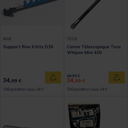
RIVE
TEOS
Support Rive 6 Kits D36
Canne Télescopique Teos
Whipon Mini 400
Price reduced from
to
49,99 €
34,
34,
Ajouter au panier
Ajout
99 €
99 €
Expédition sous 24 h
Expédition sous 24 h