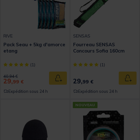
RIVE
SENSAS
Pack Seau + 5kg d'amorce
Fourreau SENSAS
etang
Concours Sofia 160cm
[object Object] out of 5 Customer Rating
[object Object] out of 5 Custom
(1)
(1)
Price reduced from
to
40,94 €
29,
29,
Ajouter au panier
Ajout
99 €
99 €
Expédition sous 24 h
Expédition sous 24 h
NOUVEAU