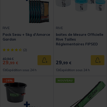
RIVE
RIVE
Pack Seau + 5kg d'Amorce
boites de Mesure Officielle
Gardon
Rive Tailles
Réglementaires FIPSED
[object Object] out of 5 Customer Rating
(2)
Price reduced from
to
40,94 €
29,
29,
Ajouter au panier
Ajout
99 €
99 €
Expédition sous 24 h
Expédition sous 24 h
-26%
NOUVEAU