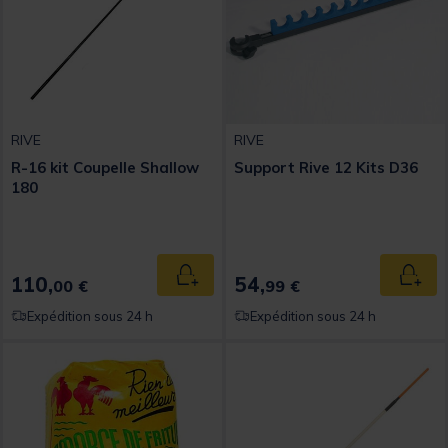
RIVE
RIVE
R-16 kit Coupelle Shallow
Support Rive 12 Kits D36
180
110,
54,
Ajouter au panier
Ajout
00 €
99 €
Expédition sous 24 h
Expédition sous 24 h