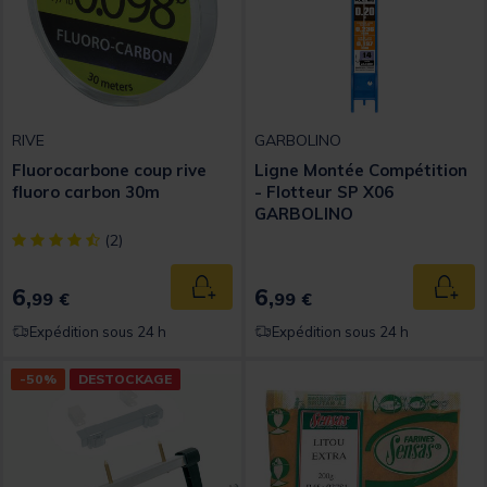
RIVE
GARBOLINO
Fluorocarbone coup rive
Ligne Montée Compétition
fluoro carbon 30m
- Flotteur SP X06
GARBOLINO
[object Object] out of 5 Customer Rating
(2)
6,
6,
Ajouter au panier
Ajout
99 €
99 €
Expédition sous 24 h
Expédition sous 24 h
-50%
DESTOCKAGE