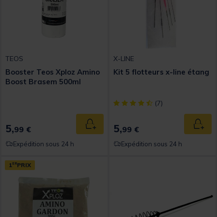
TEOS
X-LINE
Booster Teos Xploz Amino
Kit 5 flotteurs x-line étang
Boost Brasem 500ml
[object Object] out of 5 Custom
(7)
5,
5,
Ajouter au panier
Ajout
99 €
99 €
Expédition sous 24 h
Expédition sous 24 h
1
ER
PRIX