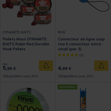
DYNAMITE BAITS
RIVE
Pellets Mous DYNAMITE
Connecteur de ligne coup
BAITS Robin Red Durable
rive h connecteur extra
Hook Pellets
small (par 3)
[object Object] out of 5 Custom
(1)
Dès
5,
4,
Ajouter au panier
Ajout
99 €
99 €
Expédition sous 24 h
Expédition sous 24 h
NOUVEAU