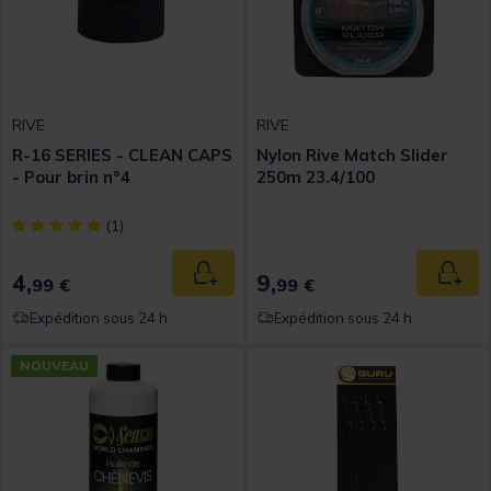
RIVE
RIVE
R-16 SERIES - CLEAN CAPS
Nylon Rive Match Slider
- Pour brin n°4
250m 23.4/100
[object Object] out of 5 Customer Rating
(1)
4,
9,
Ajouter au panier
Ajout
99 €
99 €
Expédition sous 24 h
Expédition sous 24 h
NOUVEAU