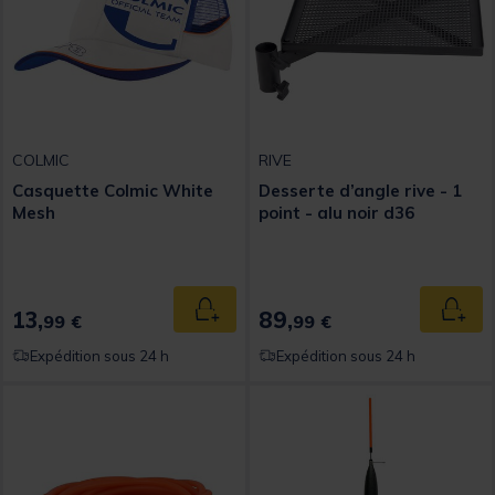
COLMIC
RIVE
Casquette Colmic White
Desserte d’angle rive - 1
Mesh
point - alu noir d36
13,
89,
Ajouter au panier
Ajout
99 €
99 €
Expédition sous 24 h
Expédition sous 24 h