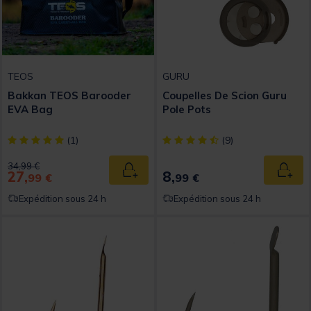
TEOS
GURU
Bakkan TEOS Barooder
Coupelles De Scion Guru
EVA Bag
Pole Pots
[object Object] out of 5 Customer Rating
[object Object] out of 5 Custom
(1)
(9)
Price reduced from
to
34,99 €
27,
8,
Ajouter au panier
Ajout
99 €
99 €
Expédition sous 24 h
Expédition sous 24 h