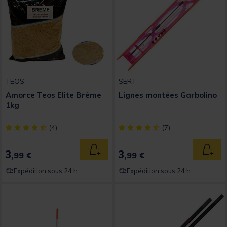
TEOS
SERT
Amorce Teos Elite Brême
Lignes montées Garbolino
1kg
[object Object] out of 5 Customer Rating
[object Object] out of 5 Custom
(4)
(7)
3,
3,
Ajouter au panier
Ajout
99 €
99 €
Expédition sous 24 h
Expédition sous 24 h