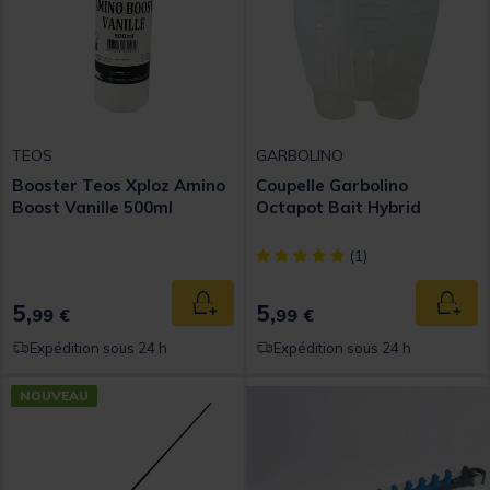
TEOS
GARBOLINO
Booster Teos Xploz Amino
Coupelle Garbolino
Boost Vanille 500ml
Octapot Bait Hybrid
[object Object] out of 5 Custom
(1)
5,
5,
Ajouter au panier
Ajout
99 €
99 €
Expédition sous 24 h
Expédition sous 24 h
NOUVEAU