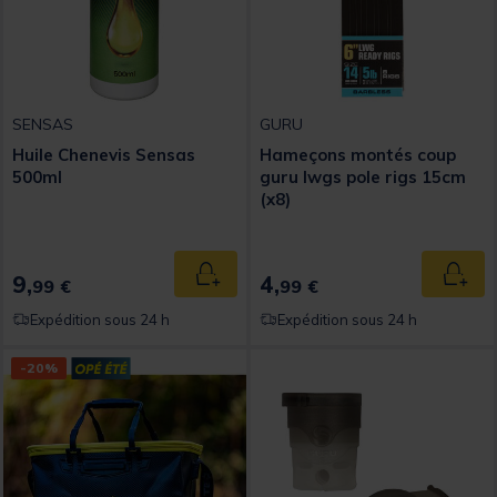
SENSAS
GURU
Huile Chenevis Sensas
Hameçons montés coup
500ml
guru lwgs pole rigs 15cm
(x8)
9,
4,
Ajouter au panier
Ajout
99 €
99 €
Expédition sous 24 h
Expédition sous 24 h
-20%