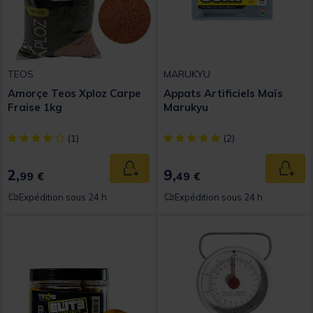
TEOS
MARUKYU
Amorçe Teos Xploz Carpe
Appats Artificiels Maïs
Fraise 1kg
Marukyu
[object Object] out of 5 Customer Rating
[object Object] out of 5 Custom
(1)
(2)
2,
9,
Ajouter au panier
Ajout
99 €
49 €
Expédition sous 24 h
Expédition sous 24 h