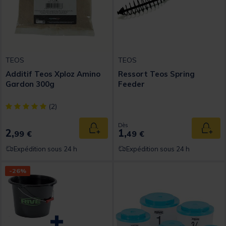
TEOS
TEOS
Additif Teos Xploz Amino
Ressort Teos Spring
Gardon 300g
Feeder
[object Object] out of 5 Customer Rating
(2)
Dès
2,
1,
Ajouter au panier
Ajout
99 €
49 €
Expédition sous 24 h
Expédition sous 24 h
-26%