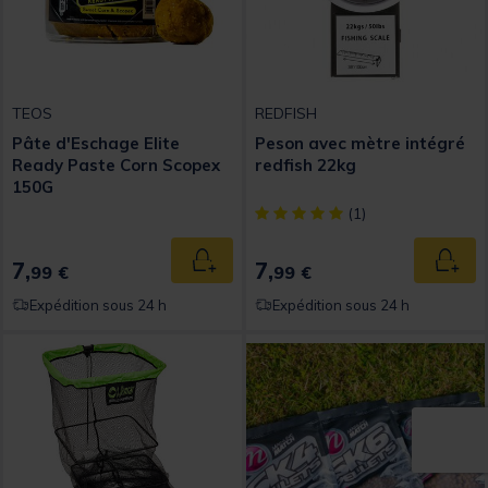
TEOS
REDFISH
Pâte d'Eschage Elite
Peson avec mètre intégré
Ready Paste Corn Scopex
redfish 22kg
150G
[object Object] out of 5 Custom
(1)
7,
7,
Ajouter au panier
Ajout
99 €
99 €
Expédition sous 24 h
Expédition sous 24 h