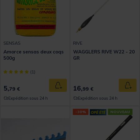
SENSAS
RIVE
Amorce sensas deux coqs
WAGGLERS RIVE W22 - 20
500g
GR
[object Object] out of 5 Customer Rating
(1)
5,
16,
Ajouter au panier
Ajout
79 €
99 €
Expédition sous 24 h
Expédition sous 24 h
-30%
NOUVEAU