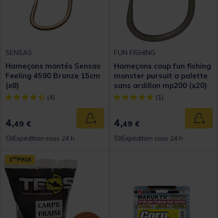
SENSAS
FUN FISHING
Hameçons montés Sensas
Hameçons coup fun fishing
Feeling 4590 Bronze 15cm
monster pursuit a palette
(x8)
sans ardillon mp200 (x20)
[object Object] out of 5 Customer Rating
[object Object] out of 5 Custom
(4)
(1)
4,
4,
Ajouter au panier
Ajout
49 €
49 €
Expédition sous 24 h
Expédition sous 24 h
1
ER
PRIX