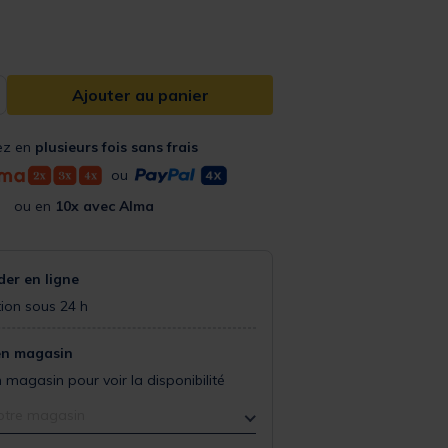
Ajouter au panier
ez en
plusieurs fois sans frais
ou
ou en
10x avec Alma
r en ligne
ion sous 24 h
en magasin
 magasin pour voir la disponibilité
otre magasin