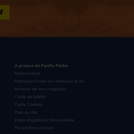
S''INSCRIRE
À propos de Pacific Pêche
Notre histoire
Retrouvez toutes les adresses et les
horaires de nos magasins
Carte de fidelité
Carte Cadeau
Plan du site
Index d'égalité professionnelle
Paramètres cookies