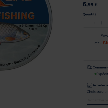
6,
99 €
Quantité
−
+
1
Pay
avec
Commande
Expédit
Acheter 
Choisissez un
Rechercher v