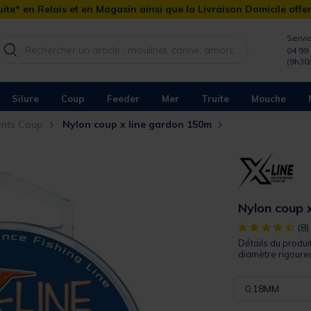
ite* en Relais et en Magasin ainsi que la Livraison Domicile offe
Servic
04 99 
(9h30
Silure
Coup
Feeder
Mer
Truite
Mouche
ents Coup
Nylon coup x line gardon 150m
Nylon coup 
[object Object]
(8)
Détails du prod
diamètre rigoure
0.18MM