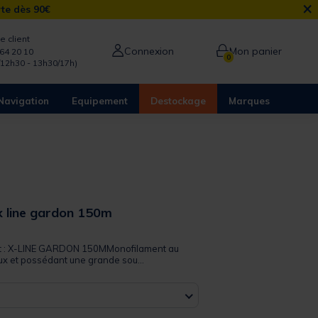
×
rte dès 90€
e client
Connexion
Mon panier
64 20 10
0
/12h30 - 13h30/17h)
Navigation
Equipement
Destockage
Marques
x line gardon 150m
 out of 5 Customer Rating
uit : X-LINE GARDON 150MMonofilament au
ux et possédant une grande sou...