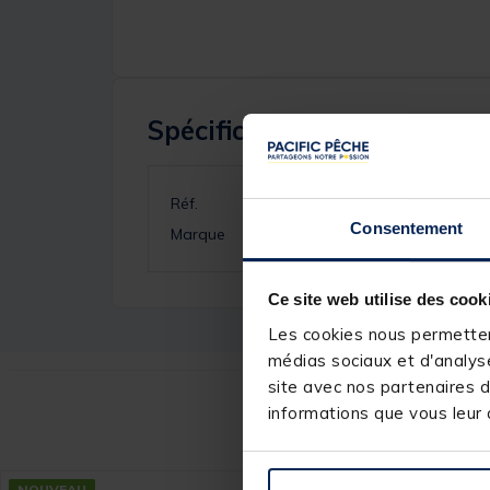
Spécifications
Réf.
Consentement
Marque
Ce site web utilise des cook
Les cookies nous permettent
médias sociaux et d'analyse
site avec nos partenaires d
informations que vous leur a
Ce
NOUVEAU