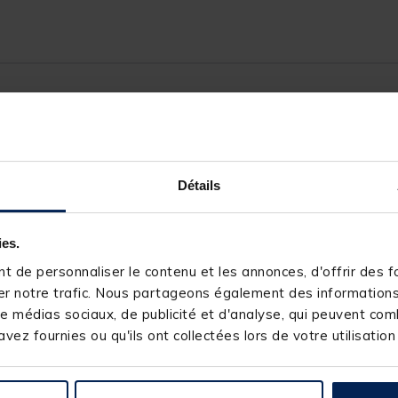
53783-6
Détails
X-LINE
ies.
 de personnaliser le contenu et les annonces, d'offrir des fo
r notre trafic. Nous partageons également des informations s
e médias sociaux, de publicité et d'analyse, qui peuvent comb
vez fournies ou qu'ils ont collectées lors de votre utilisation
s produits pourraient vous intéresse