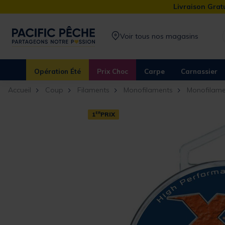
Livraison Gratu
Voir tous nos magasins
Opération Été
Prix Choc
Carpe
Carnassier
Accueil
Coup
Filaments
Monofilaments
Monofilam
1
ER
PRIX