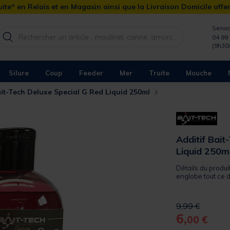
ite* en Relais et en Magasin ainsi que la Livraison Domicile offe
Servic
04 99 
(9h30
Silure
Coup
Feeder
Mer
Truite
Mouche
ait-Tech Deluxe Special G Red Liquid 250ml
Additif Bait
Liquid 250m
Détails du produi
englobe tout ce d
Price reduced 
to
9,99 €
6,
00 €