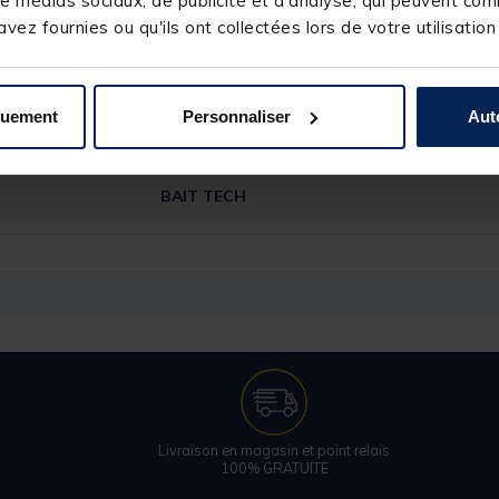
e médias sociaux, de publicité et d'analyse, qui peuvent comb
vez fournies ou qu'ils ont collectées lors de votre utilisation
quement
Personnaliser
Aut
206148-1
BAIT TECH
Livraison en magasin et point relais
100% GRATUITE