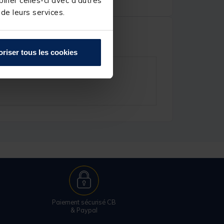
iner celles-ci avec d'autres
 de leurs services.
oriser tous les cookies
Paiement sécurisé CB
& Paypal