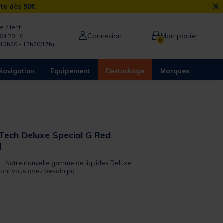
×
rte dès 90€
e client
Connexion
Mon panier
64 20 10
0
/12h30 - 13h30/17h)
Navigation
Equipement
Destockage
Marques
-Tech Deluxe Special G Red
l
t : Notre nouvelle gamme de liquides Deluxe
ont vous avez besoin po...
from