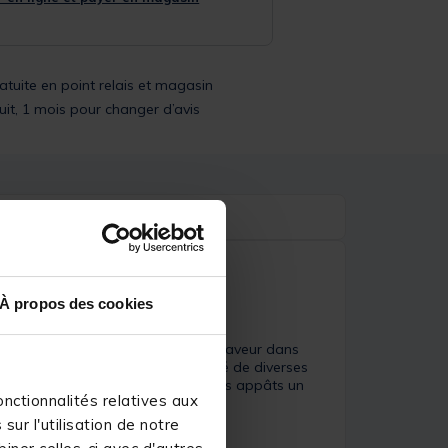
ratuite en point relais et magasin
uit, 1 mois pour changer d’avis
À propos des cookies
iquide est conçu pour libérer la saveur dans
is et luxuriant, il peut être utilisé de diverses
pod et de sac PVA pour donner à vos appâts un
nctionnalités relatives aux
rdons et brèmes.
ur l'utilisation de notre