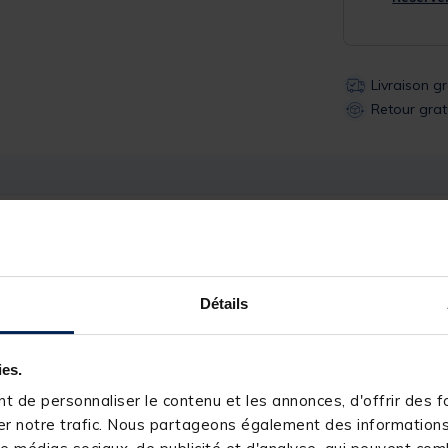
Livraison g
Retour grat
Description
Spécifications
Détails
be tout ce dont vous avez besoin pour un avantage gagnant. Notre l
uches. Créé pour une saveur maximale et une attraction supérieure. Épa
ies.
ur vos pellets. Ajoutez-le à n'importe quel mélange d'amorce, de s
 de personnaliser le contenu et les annonces, d'offrir des fo
 Convient à tous les poissons, en particulier aux carpes, tanches, ga
r notre trafic. Nous partageons également des informations s