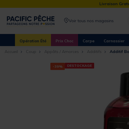
Livraison Gratu
Voir tous nos magasins
Opération Été
Prix Choc
Carpe
Carnassier
Accueil
Coup
Appâts / Amorces
Additifs
Additif B
DESTOCKAGE
-39%