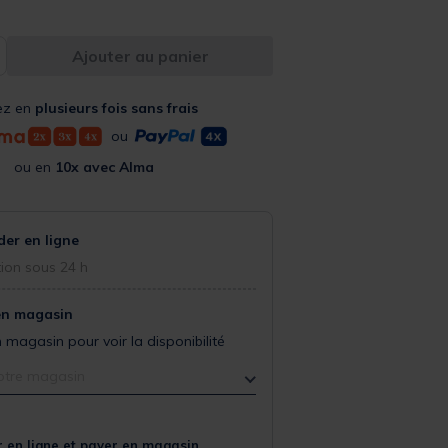
Ajouter au panier
ez en
plusieurs fois sans frais
ou
ou en
10x avec Alma
r en ligne
ion sous 24 h
en magasin
 magasin pour voir la disponibilité
otre magasin
 en ligne et payer en magasin