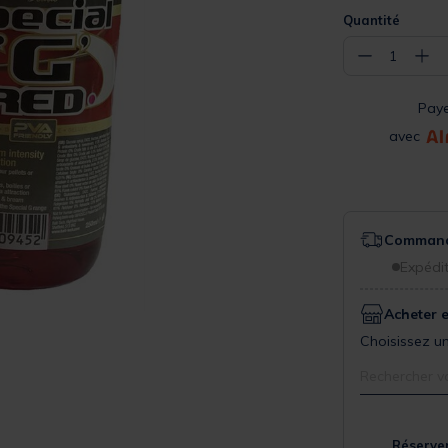
Quantité
−
+
1
Pay
avec
Commande
Expédit
Acheter 
Choisissez un
Rechercher v
Réserver