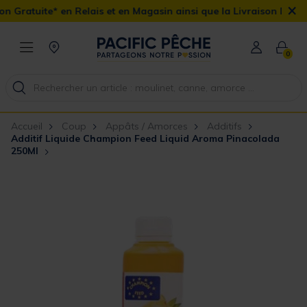
×
en Relais et en Magasin ainsi que la Livraison Domicile offerte dè
0
Accueil
Coup
Appâts / Amorces
Additifs
Additif Liquide Champion Feed Liquid Aroma Pinacolada
250Ml