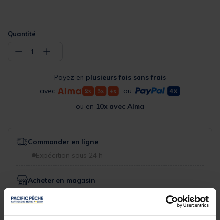
Quantité
−
+
1
Payez en
plusieurs fois sans frais
avec
ou
ou en
10x avec Alma
Commander en ligne
Expédition sous 24 h
Acheter en magasin
Choisissez un magasin pour voir la disponibilité
Rechercher votre magasin