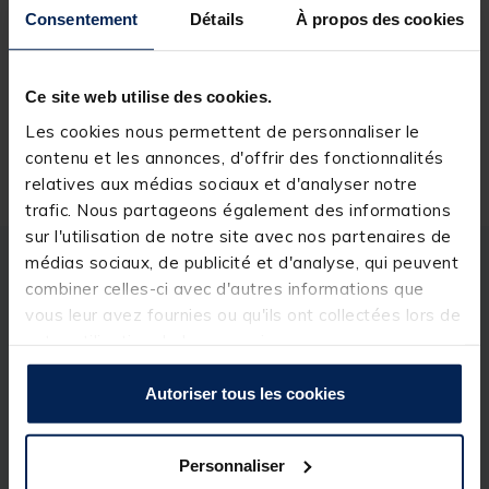
Consentement
Détails
À propos des cookies
Réserver en ligne et payer en magasin
Ce site web utilise des cookies.
Les cookies nous permettent de personnaliser le
Livraison gratuite en point relais et magasin
contenu et les annonces, d'offrir des fonctionnalités
Retour gratuit, 1 mois pour changer d’avis
relatives aux médias sociaux et d'analyser notre
trafic. Nous partageons également des informations
sur l'utilisation de notre site avec nos partenaires de
médias sociaux, de publicité et d'analyse, qui peuvent
Description
Spécifications
combiner celles-ci avec d'autres informations que
vous leur avez fournies ou qu'ils ont collectées lors de
votre utilisation de leurs services.
Description & détails
Description
Autoriser tous les cookies
Les "arômes liquides" sont très puissants et
renforcent l'attractivité des appâts, des pellets, des
Personnaliser
pâtes, des graines et même des esches vivantes.