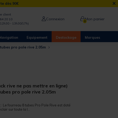
×
rte dès 90€
e client
Connexion
Mon panier
64 20 10
0
/12h30 - 13h30/17h)
Navigation
Equipement
Destockage
Marques
 tubes pro pole rive 2.05m
ck rive ne pas mettre en ligne)
tubes pro pole rive 2.05m
 out of 5 Customer Rating
t : Le fourreau 8 tubes Pro Pole Rive est doté
air sur toute la l...