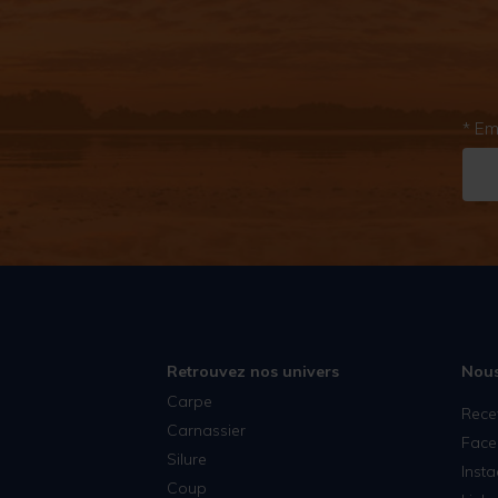
* Em
Retrouvez nos univers
Nous
Carpe
Rece
Carnassier
Face
Silure
Inst
Coup