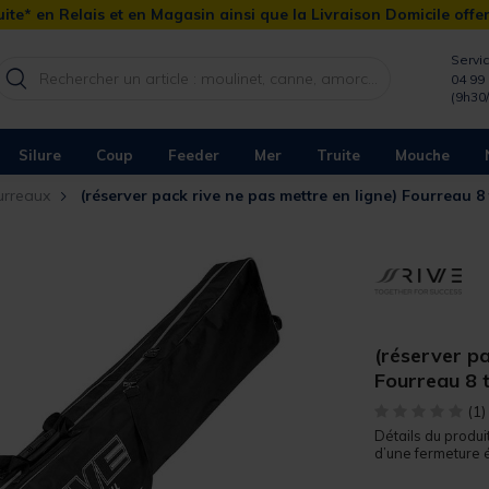
ite* en Relais et en Magasin ainsi que la Livraison Domicile offe
Servic
04 99 
(9h30
Silure
Coup
Feeder
Mer
Truite
Mouche
urreaux
(réserver pack rive ne pas mettre en ligne) Fourreau 8
(réserver pa
Fourreau 8 
[object Object]
(1)
Détails du produi
d’une fermeture écl