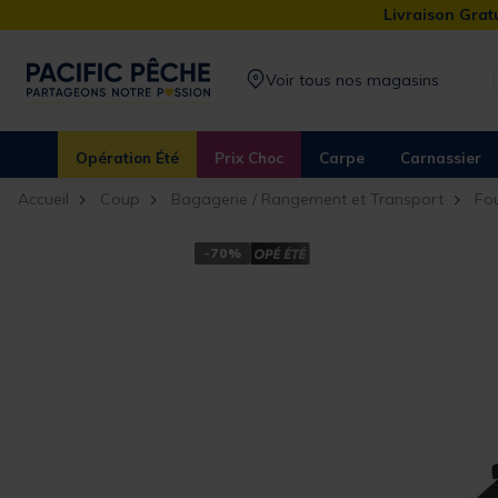
Livraison Gratu
Voir tous nos magasins
Opération Été
Prix Choc
Carpe
Carnassier
Accueil
Coup
Bagagerie / Rangement et Transport
Fo
-70%