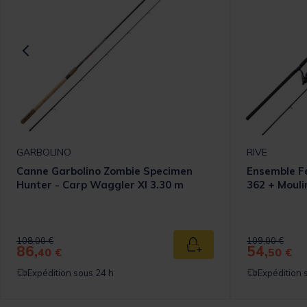
GARBOLINO
RIVE
Canne Garbolino Zombie Specimen
Ensemble F
Hunter - Carp Waggler Xl 3.30 m
362 + Mouli
Price reduced from
to
Price reduced
to
108,00 €
109,00 €
86,
54,
 au panier
Ajouter au panier
40 €
50 €
Expédition sous 24 h
Expédition 