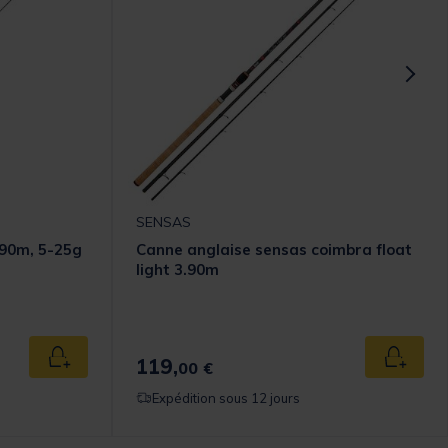
SENSAS
.90m, 5-25g
Canne anglaise sensas coimbra float
light 3.90m
omer Rating
119,
Ajouter au panier
Ajouter
00 €
Expédition sous 12 jours