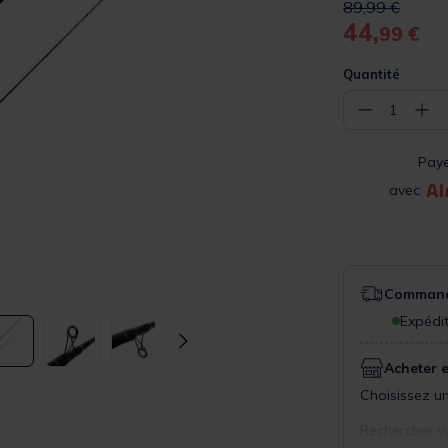
Price reduced 
to
89,99 €
44,
99 €
Quantité
−
+
1
Pay
avec
Commande
Expédit
Acheter 
Choisissez un
Rechercher v