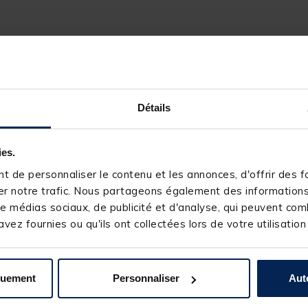
Détails
ies.
 de personnaliser le contenu et les annonces, d'offrir des fo
r notre trafic. Nous partageons également des informations s
e médias sociaux, de publicité et d'analyse, qui peuvent comb
vez fournies ou qu'ils ont collectées lors de votre utilisation
154965-1
RIVE
quement
Personnaliser
Aut
Anglaise smart start
3.60m