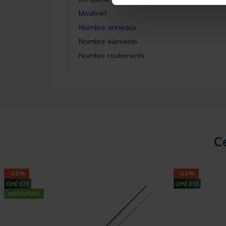
Moulinet
Nombre anneaux
Nombre elements
Nombre roulements
Ce
-20%
-50%
NOUVEAU