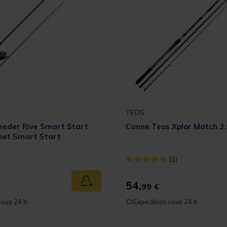
TEOS
eeder Rive Smart Start
Canne Teos Xplor Match 3
net Smart Start
[object Object] out of 5 Cust
(1)
 from
54,
Ajouter au panier
99 €
sous 24 h
Expédition sous 24 h