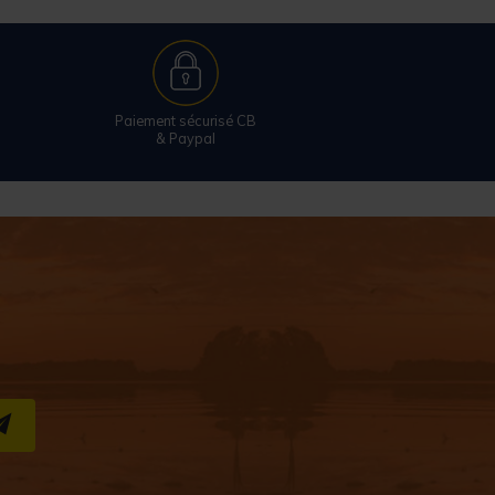
Paiement sécurisé CB
& Paypal
S''INSCRIRE