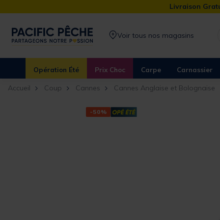
Livraison Gratu
Voir tous nos magasins
Opération Été
Prix Choc
Carpe
Carnassier
Accueil
Coup
Cannes
Cannes Anglaise et Bolognaise
-50%