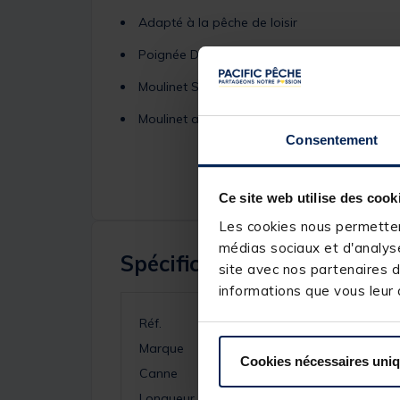
Adapté à la pêche de loisir
Poignée Duplon et liège
Moulinet SMART START 4000 inclus
Moulinet avec 5+1 roulements à billes
Consentement
Ce site web utilise des cook
Les cookies nous permettent
médias sociaux et d'analyse
Spécifications
site avec nos partenaires d
informations que vous leur a
Réf.
Marque
Cookies nécessaires uni
Canne
Longueur