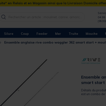
ite* en Relais et en Magasin ainsi que la Livraison Domicile offe
Servic
04 99 
(9h30
Silure
Coup
Feeder
Mer
Truite
Mouche
Ensemble anglaise rive combo waggler 362 smart start + moul
Ensemble an
smart start
Détails du produi
est un combo de tr