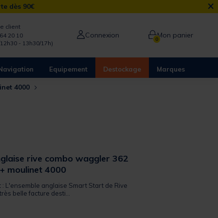
×
rte dès 90€
e client
Connexion
Mon panier
64 20 10
0
/12h30 - 13h30/17h)
Navigation
Equipement
Destockage
Marques
inet 4000
glaise rive combo waggler 362
 + moulinet 4000
t : L'ensemble anglaise Smart Start de Rive
ès belle facture desti...