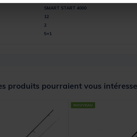
SMART START 4000
12
2
5+1
s produits pourraient vous intéresse
NOUVEAU