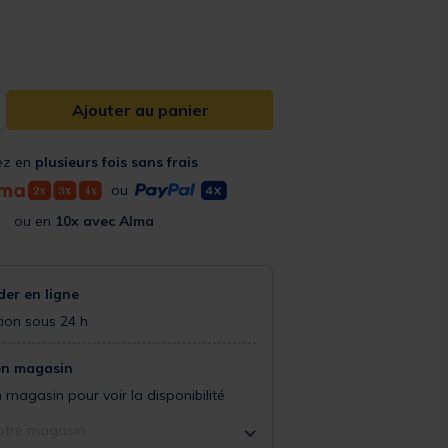
from
Ajouter au panier
ez en
plusieurs fois sans frais
ou
ou en
10x avec Alma
r en ligne
ion sous 24 h
en magasin
 magasin pour voir la disponibilité
otre magasin