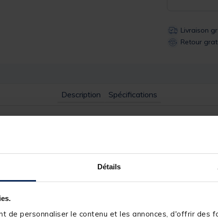
Livraison g
Retour grat
Description
Spécifications
 prix très abordable qui sera satisfaire les pecheurs débutants et i
Détails
 de peche sans se casser le dos.
 jusqu'à 2.4mm creux sans problème, déjà assez pour contenir de jo
ies.
 de personnaliser le contenu et les annonces, d'offrir des fo