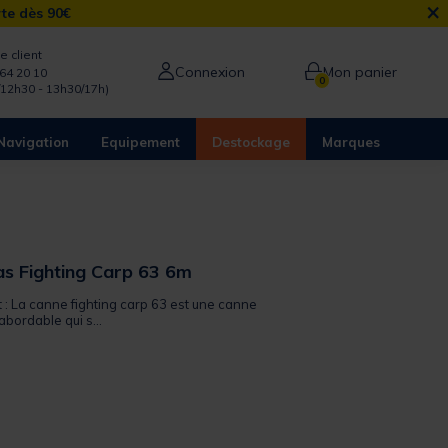
×
rte dès 90€
e client
Connexion
Mon panier
64 20 10
0
/12h30 - 13h30/17h)
Navigation
Equipement
Destockage
Marques
s Fighting Carp 63 6m
t : La canne fighting carp 63 est une canne
abordable qui s...
from