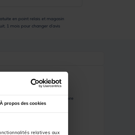
ratuite en point relais et magasin
uit, 1 mois pour changer d’avis
ntermédiaires.Sa longeur intermédaire
À propos des cookies
lis spécimens en bordure.
nctionnalités relatives aux