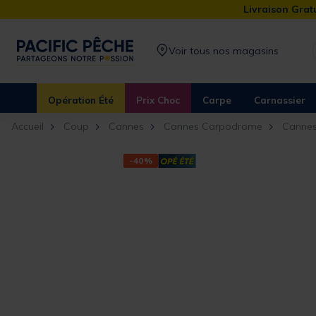
Livraison Gratu
Voir tous nos magasins
Opération Été
Prix Choc
Carpe
Carnassier
Accueil
Coup
Cannes
Cannes Carpodrome
Cannes
-40%