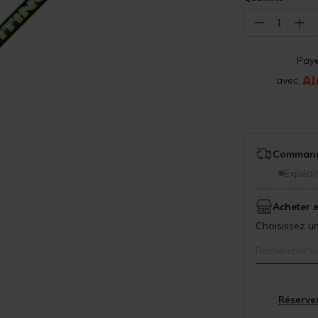
−
+
1
Pay
avec
Commande
Expédit
Acheter 
Choisissez un
Rechercher v
Réserver