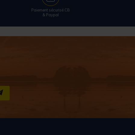
Paiement sécurisé CB
& Paypal
S''INSCRIRE