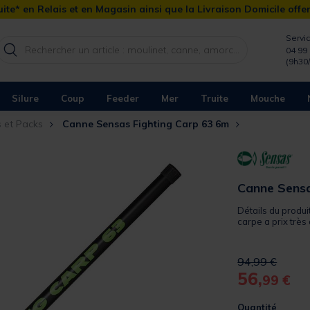
ite* en Relais et en Magasin ainsi que la Livraison Domicile offe
Servic
04 99 
(9h30
Silure
Coup
Feeder
Mer
Truite
Mouche
 et Packs
Canne Sensas Fighting Carp 63 6m
Canne Sensa
Détails du produi
carpe a prix très 
Price reduced 
to
94,99 €
56,
99 €
Quantité