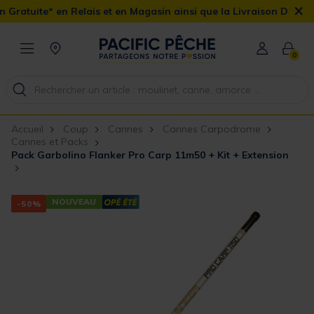
×
Relais et en Magasin ainsi que la Livraison Domicile offerte dès 
0
Accueil
Coup
Cannes
Cannes Carpodrome
Cannes et Packs
Pack Garbolino Flanker Pro Carp 11m50 + Kit + Extension
NOUVEAU
-50%