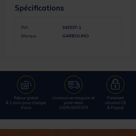
Spécifications
Réf.
242037-1
Marque
GARBOLINO
Retour gratuit
Livraison en magasin et
Paiement
& 1 mois pour changer
point relais
sécurisé CB
d'avis
100% GRATUITE
& Paypal