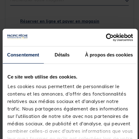
Réserver en ligne et payer en magasin
Livraison gratuite en point relais et magasin
Consentement
Détails
À propos des cookies
Retour gratuit, 1 mois pour changer d’avis
Ce site web utilise des cookies.
Description
Spécifications
Les cookies nous permettent de personnaliser le
contenu et les annonces, d'offrir des fonctionnalités
relatives aux médias sociaux et d'analyser notre
Description & détails
trafic. Nous partageons également des informations
sur l'utilisation de notre site avec nos partenaires de
Description
médias sociaux, de publicité et d'analyse, qui peuvent
Le Pack Flanker Pro Carp 11m50 est fabriqué dans
combiner celles-ci avec d'autres informations que vous
le but de convenir pour la pêche de la carpe au coup
leur avez fournies ou qu'ils ont collectées lors de votre