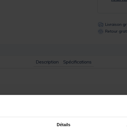
Livraison g
Retour grat
Description
Spécifications
HE X-FIGHT SCORING CARP RECTANGULAIRE
est dotée d’une mai
trêmes. Ses arceaux en aluminium et sa membrane de protection en te
r faciliter l’accès aux prises grâce à ses poignées intérieures, elle 
Détails