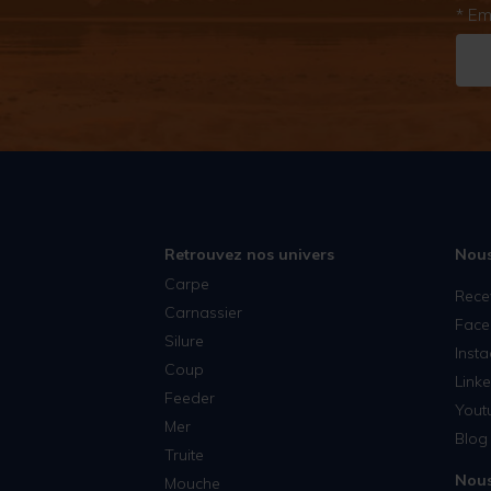
* Em
Retrouvez nos univers
Nous
Carpe
Rece
Carnassier
Face
Silure
Inst
Coup
Linke
Feeder
Yout
Mer
Blog 
Truite
Nous
Mouche