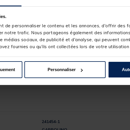
ies.
 de personnaliser le contenu et les annonces, d'offrir des fo
r notre trafic. Nous partageons également des informations s
a carpe
e médias sociaux, de publicité et d'analyse, qui peuvent comb
, La plus résistante avec une densité de 220g/m2
vez fournies ou qu'ils ont collectées lors de votre utilisation
este en plastique
 protection en textile, type sangle, ultra résistante
 à vos prises, un confort appréciable pour le pêcheur et les poisson
liter l’accès et l’utilisation des poignées intérieures
quement
Personnaliser
Aut
241454-1
GARBOLINO