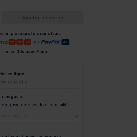
Ajouter au panier
ez en
plusieurs fois sans frais
ou
ou en
10x avec Alma
r en ligne
ion sous 24 h
en magasin
 magasin pour voir la disponibilité
otre magasin
 en ligne et payer en magasin