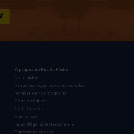
S''INSCRIRE
À propos de Pacific Pêche
Notre histoire
Retrouvez toutes les adresses et les
horaires de nos magasins
Carte de fidelité
Carte Cadeau
Plan du site
Index d'égalité professionnelle
Paramètres cookies