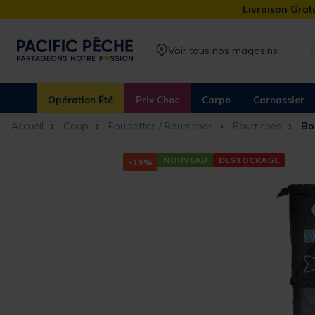
Livraison Gratu
Voir tous nos magasins
Opération Été
Prix Choc
Carpe
Carnassier
Accueil
Coup
Epuisettes / Bourriches
Bourriches
Bo
NOUVEAU
DESTOCKAGE
-19%