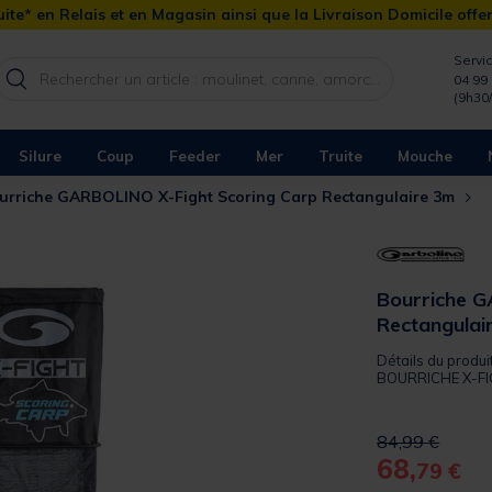
ite* en Relais et en Magasin ainsi que la Livraison Domicile offe
Servic
04 99 
(9h30
Silure
Coup
Feeder
Mer
Truite
Mouche
urriche GARBOLINO X-Fight Scoring Carp Rectangulaire 3m
Bourriche G
Rectangulai
Détails du produi
BOURRICHE X-FI
Price reduced 
to
84,99 €
68,
79 €