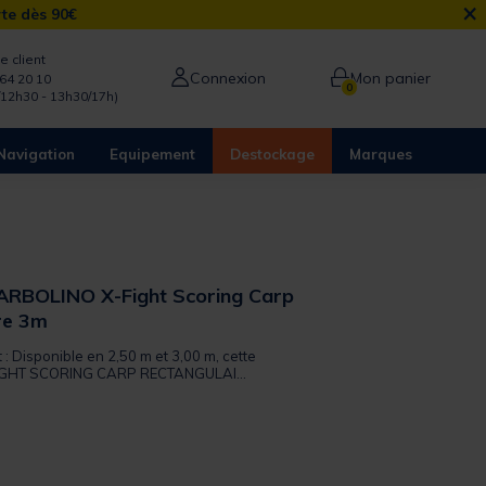
×
rte dès 90€
e client
Connexion
Mon panier
64 20 10
0
/12h30 - 13h30/17h)
Navigation
Equipement
Destockage
Marques
ARBOLINO X-Fight Scoring Carp
re 3m
t : Disponible en 2,50 m et 3,00 m, cette
GHT SCORING CARP RECTANGULAI...
from