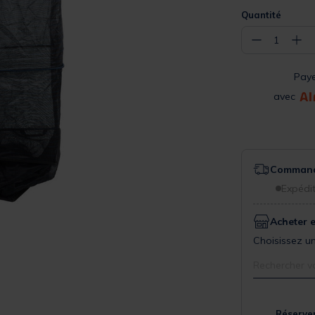
Quantité
−
+
1
Pay
avec
Commande
Expédit
Acheter 
Choisissez un
Rechercher v
Réserver