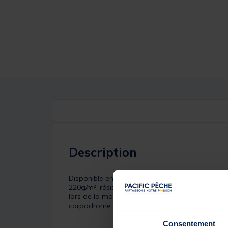
Description
Disponible en 2,50 m et 3,00 m, cette
BOURRIC
220g/m², résistante aux conditions les plus ex
lors de la manipulation des poissons. Conçue pou
carpodrome ou en eau libre.
Consentement