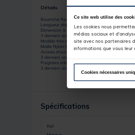
Détails
Ce site web utilise des cook
Bourriche Rectangulaire
Longueur disponible : 2,50m et 3,00m
Les cookies nous permettent
Dimension à l’ouverture : 55 x 45 cm
médias sociaux et d'analyse
3 derniers arceaux : 52 x 42 cm
Modèle très qualitatif conçu pour la pêche de l
site avec nos partenaires d
Maille Nylon hydrophobe Noire avec liserés bleu
informations que vous leur a
Arceau d’ouverture et les 3 derniers en alu, le r
3 derniers arceaux recouverts d’une membrane de
Poignées intérieures permettant un accès facile
3 derniers arceaux réduits en dimension pour faci
Cookies nécessaires uni
Spécifications
Réf.
Marque