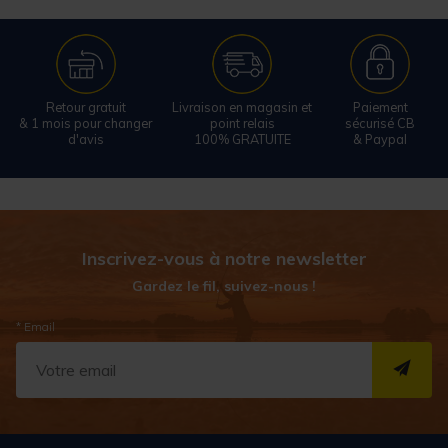
Retour gratuit
Livraison en magasin et
Paiement
& 1 mois pour changer
point relais
sécurisé CB
d'avis
100% GRATUITE
& Paypal
Inscrivez-vous à notre newsletter
Gardez le fil, suivez-nous !
* Email
S''I