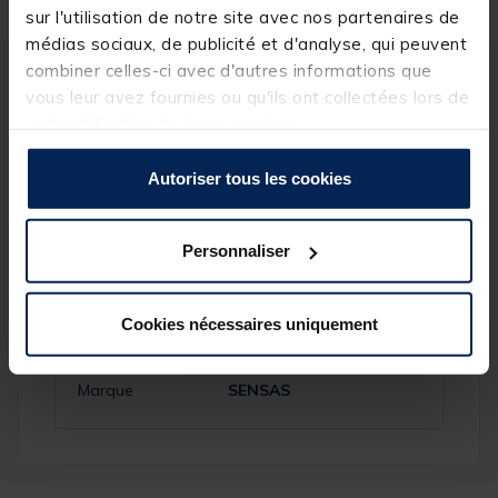
sur l'utilisation de notre site avec nos partenaires de
médias sociaux, de publicité et d'analyse, qui peuvent
combiner celles-ci avec d'autres informations que
Description
Spécifications
vous leur avez fournies ou qu'ils ont collectées lors de
votre utilisation de leurs services.
Description & détails
Autoriser tous les cookies
Personnaliser
Spécifications
Cookies nécessaires uniquement
Réf.
202864
Marque
SENSAS