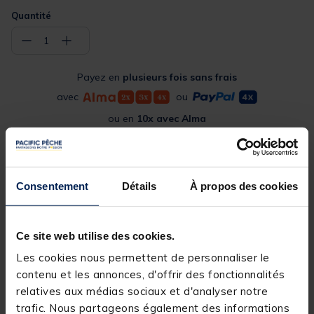
Quantité
−
+
1
Payez en
plusieurs fois sans frais
avec
ou
ou en
10x avec Alma
Commander en ligne
Consentement
Détails
À propos des cookies
Expédition sous 24 h
Sélectionner les détails du produit pour connaître leur
disponibilité en magasin
Ce site web utilise des cookies.
Les cookies nous permettent de personnaliser le
contenu et les annonces, d'offrir des fonctionnalités
relatives aux médias sociaux et d'analyser notre
Livraison gratuite en point relais et magasin
trafic. Nous partageons également des informations
Retour gratuit, 1 mois pour changer d’avis