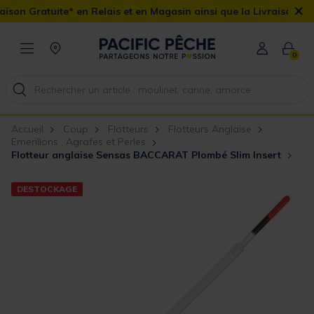
×
on Gratuite* en Relais et en Magasin ainsi que la Livraison Domici
0
Accueil
Coup
Flotteurs
Flotteurs Anglaise
Emerillons , Agrafes et Perles
Flotteur anglaise Sensas BACCARAT Plombé Slim Insert
DESTOCKAGE