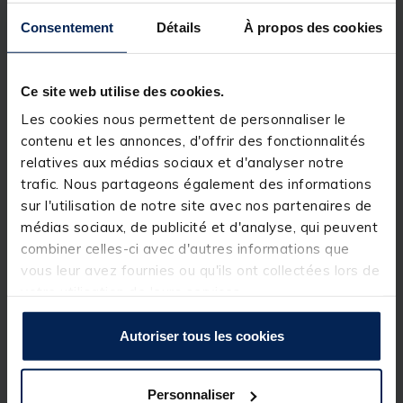
l’antenne et sur la quille
, il garantit une glisse
Consentement
Détails
À propos des cookies
parfaite sur le fil ainsi qu’une présentation naturelle
de la ligne.
Son
antenne interchangeable
offre un confort
Ce site web utilise des cookies.
d’adaptation selon la luminosité et les conditions de
pêche. Le flotteur est livré avec :
Les cookies nous permettent de personnaliser le
Antenne 2,5 mm pour les grammages 3 / 4 / 6
contenu et les annonces, d'offrir des fonctionnalités
/ 8 g
,
relatives aux médias sociaux et d'analyser notre
trafic. Nous partageons également des informations
Antenne 3,0 mm pour les grammages 10 / 12
/ 15 g
.
sur l'utilisation de notre site avec nos partenaires de
médias sociaux, de publicité et d'analyse, qui peuvent
Pour aller encore plus loin,
12 modèles d’antennes
combiner celles-ci avec d'autres informations que
sont disponibles en option
, dont des versions
spécifiquement conçues pour la
pêche à l’anglaise
.
vous leur avez fournies ou qu'ils ont collectées lors de
Un
code couleur à la base du flotteur
permet
votre utilisation de leurs services.
d’identifier le grammage
d’un simple coup d’œil
,
idéal pour réagir vite en action de pêche.
Autoriser tous les cookies
Disponible en
7 tailles (de 3 g à 15 g)
, le
SP B106
devient un allié incontournable pour les compétiteurs
en bolognaise à la recherche de précision, de
stabilité et de sensibilité.
Personnaliser