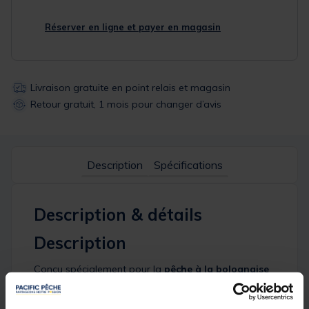
Réserver en ligne et payer en magasin
Livraison gratuite en point relais et magasin
Retour gratuit, 1 mois pour changer d’avis
Description
Spécifications
Description & détails
Description
Conçu spécialement pour la
pêche à la bolognaise
en version coulissante
, le
SP B106
se distingue par
sa fiabilité, sa précision et sa grande polyvalence.
Doté d’une
quille en fibre
et d’un
œillet déporté sur