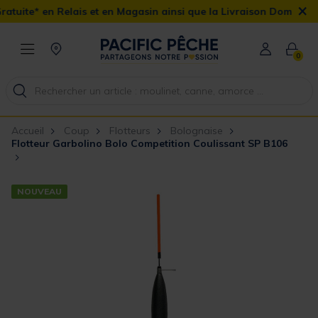
×
ais et en Magasin ainsi que la Livraison Domicile offerte dès 90€
0
Accueil
Coup
Flotteurs
Bolognaise
Flotteur Garbolino Bolo Competition Coulissant SP B106
NOUVEAU