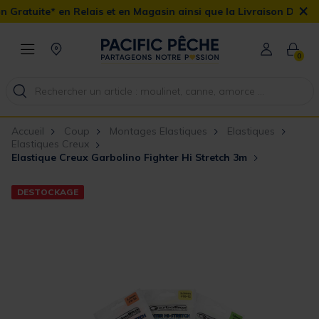
×
ratuite* en Relais et en Magasin ainsi que la Livraison Domicile o
0
Accueil
Coup
Montages Elastiques
Elastiques
Elastiques Creux
Elastique Creux Garbolino Fighter Hi Stretch 3m
DESTOCKAGE