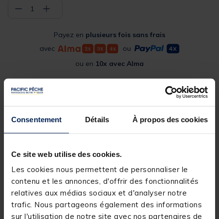
−
+
1
Payez en
plusieurs fois sans frais
avec
ou
ou en
10x avec Alma
Commander en ligne
Expédition sous 24 h
Consentement
Détails
À propos des cookies
Sélectionner les détails du produit pour connaître leur
disponibilité en magasin
Ce site web utilise des cookies.
Les cookies nous permettent de personnaliser le
contenu et les annonces, d'offrir des fonctionnalités
Livraison gratuite en point relais et magasin
relatives aux médias sociaux et d'analyser notre
Retour gratuit, 1 mois pour changer d’avis
trafic. Nous partageons également des informations
sur l'utilisation de notre site avec nos partenaires de