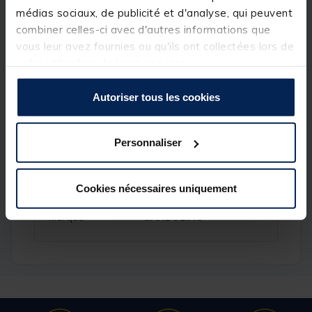
médias sociaux, de publicité et d'analyse, qui peuvent
Description
Spécifications
combiner celles-ci avec d'autres informations que
vous leur avez fournies ou qu'ils ont collectées lors de
votre utilisation de leurs services.
Description & détails
Autoriser tous les cookies
Personnaliser
Spécifications
Cookies nécessaires uniquement
Réf.
236499
Marque
GARBOLINO