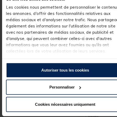
Les cookies nous permettent de personnaliser le contenu
Bien
les annonces, d'offrir des fonctionnalités relatives aux
Avis du
22/05/2026
, suite
expérience du
20/04/2026
médias sociaux et d'analyser notre trafic. Nous partageo
Basé sur
1
avis soumis à un
contrôle
également des informations sur l'utilisation de notre site
Utile
(0)
Voir tous les avis sur ce site
Signaler
avec nos partenaires de médias sociaux, de publicité et
d'analyse, qui peuvent combiner celles-ci avec d'autres
5
étoiles
1
Réponse de
informations que vous leur avez fournies ou qu'ils ont
4
étoiles
0
pacificpeche.com
collectées lors de votre utilisation de leurs services.
3
étoiles
0
Bonjour,

 Nous vous 
2
étoiles
0
remercions pour 
1
étoile
0
votre 
Autoriser tous les cookies
commentaire 
très positif. Nous
sommes ravis 
d'avoir répondu 
Personnaliser
à vos attentes et
de vous compter
parmi nos 
clients. C'est un 
Cookies nécessaires uniquement
réel plaisir.

L’équipe Pacific 
Pêche