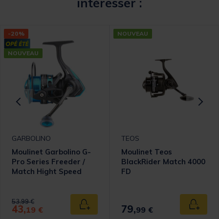
intéresser :
-20%
NOUVEAU
NOUVEAU
GARBOLINO
TEOS
Moulinet Garbolino G-
Moulinet Teos
Pro Series Freeder /
BlackRider Match 4000
Match Hight Speed
FD
3000
Price reduced from
to
53,99 €
43,
79,
 au panier
Ajouter au panier
Ajouter
19 €
99 €