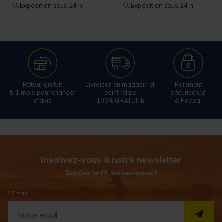
Expédition sous 24 h
Expédition sous 24 h
Retour gratuit
Livraison en magasin et
Paiement
& 1 mois pour changer
point relais
sécurisé CB
d'avis
100% GRATUITE
& Paypal
Inscrivez-vous à notre newsletter
Gardez le fil, suivez-nous !
* Email