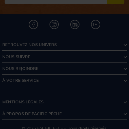
S''I
RETROUVEZ NOS UNIVERS
NOUS SUIVRE
NOUS REJOINDRE
À VOTRE SERVICE
MENTIONS LÉGALES
À PROPOS DE PACIFIC PÊCHE
© 2026 PACIFIC PECHE. Tous droits réservés.