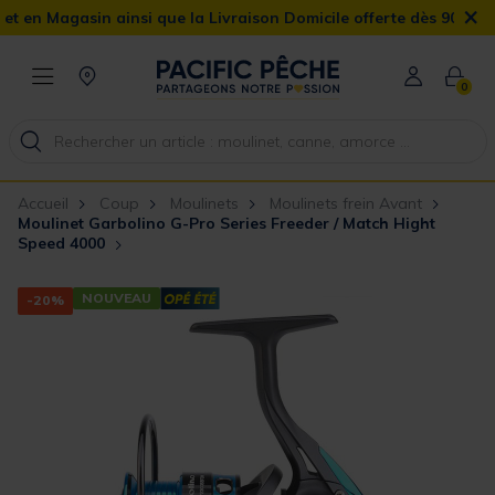
×
agasin ainsi que la Livraison Domicile offerte dès 90€
0
Accueil
Coup
Moulinets
Moulinets frein Avant
Moulinet Garbolino G-Pro Series Freeder / Match Hight
Speed 4000
NOUVEAU
-20%