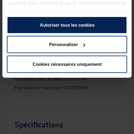
vous leur avez fournies ou qu'ils ont collectées lors de
additifs liquides de la gamme
ELITE
.
votre utilisation de leurs services.
Détails
Autoriser tous les cookies
Poids : 1 Kg
Diamètres disponibles : 2mm, 4mm, 6mm et 8mm
Personnaliser
Composition : Farines végétales/huile de poisson
Très polyvalents
Valeur nutritive modérée
Cookies nécessaires uniquement
Pouvoir collant neutre
Compatible avec les filets et sacs PVA
Fabriqués en France par GOUESSANT
Spécifications