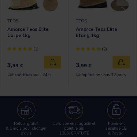
TEOS
TEOS
Amorce Teos Elite
Amorce Teos Elite
Carpe 1kg
Etang 1kg
omer Rating
[object Object] out of 5 Customer Rating
[object Object] out of 5 Cust
(1)
(2)
3,
3,
 au panier
Ajouter au panier
Ajouter
99 €
99 €
Expédition sous 24 h
Expédition sous 12 jours
Retour gratuit
Livraison en magasin et
Paiement
& 1 mois pour changer
point relais
sécurisé CB
d'avis
100% GRATUITE
& Paypal