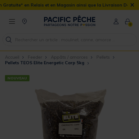
×
Relais et en Magasin ainsi que la Livraison Domicile offerte dès 9
0
Accueil
Feeder
Appâts / amorces
Pellets
Pellets TEOS Elite Energetic Carp 5kg
NOUVEAU