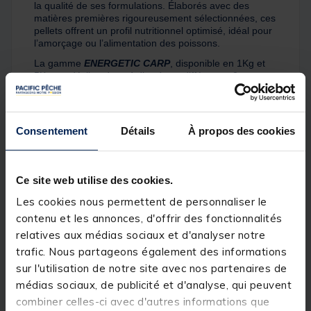
la qualité de ses formulations. Élaborés avec des
matières premières rigoureusement sélectionnées, ces
pellets offrent un profil nutritionnel optimisé, idéal pour
l’amorçage ou l’alimentation des poissons.
La gamme
ENERGETIC CARP
, disponible en 1Kg et
5Kg, se décline dans 4 diamètres différents : 2mm,
4mm, 6mm et 8mm.
Ces pellets modérément riches en protéines sont
polyvalents et très efficaces pour attirer les poissons
Consentement
Détails
À propos des cookies
sur votre coup, sans leur apporter une trop forte valeur
nutritive pour ne pas les gaver !
Savant mélange de farines végétales combiné à l’huile
de poisson, les pellets
ELITE ENERGETIC CARP
Ce site web utilise des cookies.
forment un nuage olfactif puissant, qui rentre en action
Les cookies nous permettent de personnaliser le
instantanément après immersion grâce à un pouvoir
collant assez neutre.
contenu et les annonces, d'offrir des fonctionnalités
relatives aux médias sociaux et d'analyser notre
Des pellets très efficaces qui peuvent être utilisés dans
toutes les situations !
trafic. Nous partageons également des informations
sur l'utilisation de notre site avec nos partenaires de
Les pellets
ELITE ENERGETIC CARP
peuvent être
utilisés seuls ou directement incorporés dans vos
médias sociaux, de publicité et d'analyse, qui peuvent
amorces. Afin de renforcer leur attractivité et leur
combiner celles-ci avec d'autres informations que
pouvoir collant, il est conseillé de les booster avec les