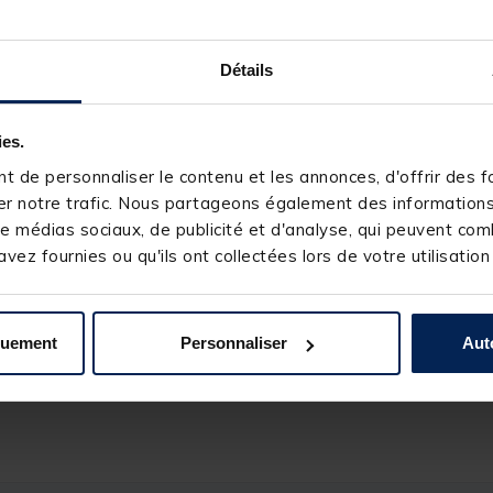
Utile
(0)
Signaler
0
Détails
1
1
0
ies.
0
 de personnaliser le contenu et les annonces, d'offrir des fo
0
r notre trafic. Nous partageons également des informations s
e médias sociaux, de publicité et d'analyse, qui peuvent comb
vez fournies ou qu'ils ont collectées lors de votre utilisation
quement
Personnaliser
Aut