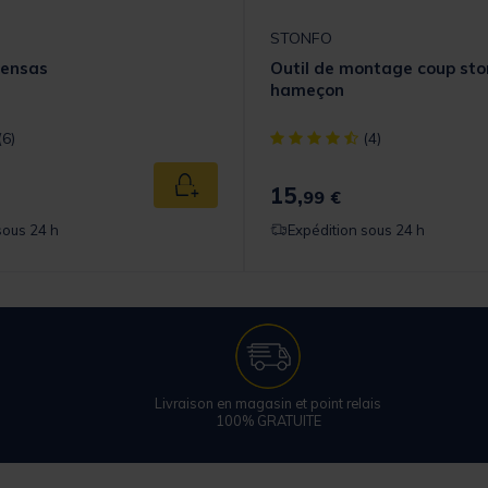
STONFO
Sensas
Outil de montage coup st
hameçon
t] out of 5 Customer Rating
[object Object] out of 5 Cust
(6)
(4)
15,
Ajouter au panier
99 €
sous 24 h
Expédition sous 24 h
Livraison en magasin et point relais
100% GRATUITE