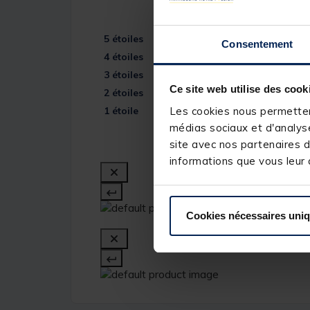
Voir tous les avis sur ce site
5
étoiles
Consentement
4
étoiles
3
étoiles
Ce site web utilise des cook
2
étoiles
Les cookies nous permettent
1
étoile
médias sociaux et d'analyse
site avec nos partenaires d
informations que vous leur a
Cookies nécessaires uni