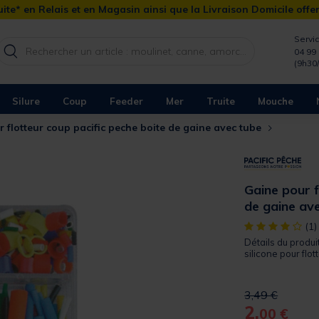
ite* en Relais et en Magasin ainsi que la Livraison Domicile offe
Servic
04 99 
(9h30
Silure
Coup
Feeder
Mer
Truite
Mouche
 flotteur coup pacific peche boite de gaine avec tube
Gaine pour f
de gaine av
[object Object]
(1)
Détails du produ
silicone pour flott
Price reduced 
to
3,49 €
2,
00 €