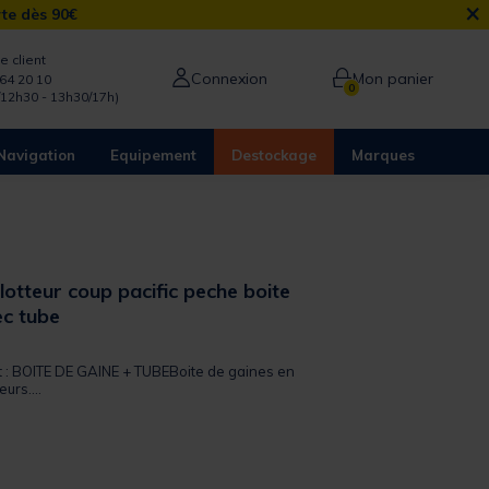
×
rte dès 90€
e client
Connexion
Mon panier
64 20 10
0
/12h30 - 13h30/17h)
Navigation
Equipement
Destockage
Marques
lotteur coup pacific peche boite
ec tube
 out of 5 Customer Rating
it : BOITE DE GAINE + TUBEBoite de gaines en
eurs....
from