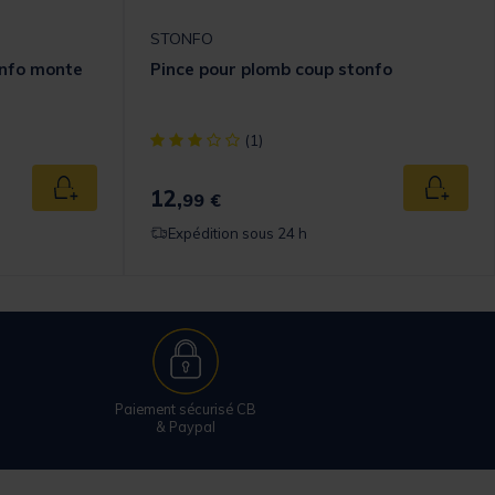
STONFO
onfo monte
Pince pour plomb coup stonfo
omer Rating
[object Object] out of 5 Customer Rating
(1)
12,
Ajouter au panier
Ajouter
99 €
Expédition sous 24 h
Paiement sécurisé CB
& Paypal