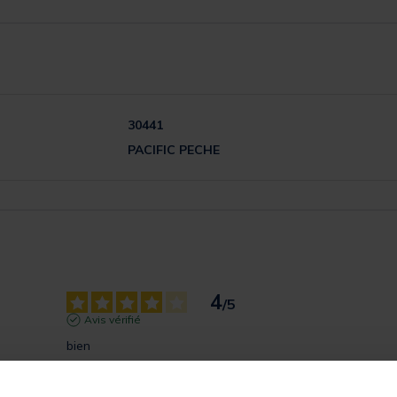
30441
PACIFIC PECHE
4
/
5
Avis vérifié
bien
Avis du
18/04/2023
, suite à une expérience du
30/03/2023
par
A