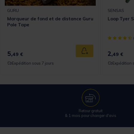
GURU
SENSAS
Marqueur de fond et de distance Guru
Loop Tyer 
Pole Tape
[object Objec
5,
2,
 au panier
Ajouter au panier
49 €
49 €
Expédition sous 7 jours
Expédition 
Retour gratuit
& 1 mois pour changer d'avis