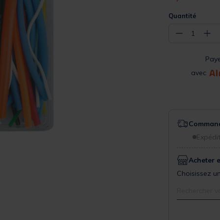
Quantité
−
+
1
Pay
avec
Commande
Expédit
Acheter 
Choisissez un
Rechercher v