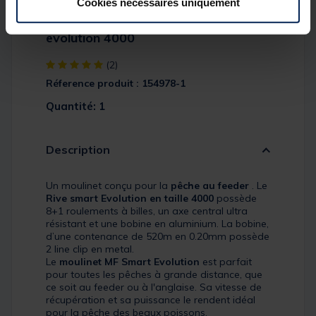
Cookies nécessaires uniquement
Moulinet feeder rive mf smart
evolution 4000
[object Object] out of 5 Customer Rating
(2)
Réference produit : 154978-1
Quantité: 1
Description
Un moulinet conçu pour la
pêche au feeder
. Le
Rive smart Evolution en taille 4000
possède
8+1 roulements à billes, un axe central ultra
résistant et une bobine en aluminium. La bobine,
d’une contenance de 520m en 0.20mm possède
2 line clip en metal.
Le
moulinet MF Smart Evolution
est parfait
pour toutes les pêches à grande distance, que
ce soit au feeder ou à l'anglaise. Sa vitesse de
récupération et sa puissance le rendent idéal
pour la pêche des beaux poissons.