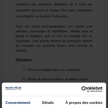
s’adresse aux pêcheurs débutants ou à ceux qui
souhaitent découvrir la marque Rive sans compromis
sur la fiabilité ou le plaisir d’utilisation.
Avec une action semi-parabolique, ces cannes sont
précises, puissantes et équilibrées, idéales pour la
pêche à l’anglaise, que ce soit en montage fixe ou
coulissant. Leur grande réserve de puissance permet
de combattre les poissons blancs avec contrôle et
sérénité.
Utilisation:
Pêche à l’anglaise (fixe ou coulissant)
Pêche de poissons blancs et petites carpes
Canne é
quilibr
ée, précise et confortable
Action semi-parabolique
Consentement
Détails
À propos des cookies