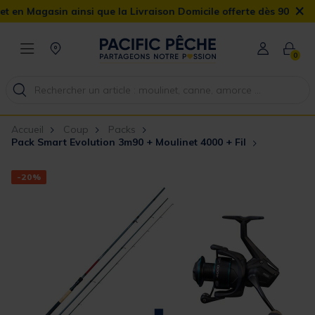
×
gasin ainsi que la Livraison Domicile offerte dès 90€
0
Accueil
Coup
Packs
Pack Smart Evolution 3m90 + Moulinet 4000 + Fil
-20%