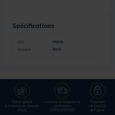
Spécifications
Réf.
P6074
Marque
RIVE
Retour gratuit
Livraison en magasin et
Paiement
& 1 mois pour changer
point relais
sécurisé CB
d'avis
100% GRATUITE
& Paypal