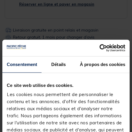
Réserver en ligne et payer en magasin
Livraison gratuite en point relais et magasin
Retour gratuit, 1 mois pour changer d’avis
Description
Spécifications
Consentement
Détails
À propos des cookies
Description & détails
Ce site web utilise des cookies.
Les cookies nous permettent de personnaliser le
Description
contenu et les annonces, d'offrir des fonctionnalités
COUSSIN ST - TALON FIXE - DREAM NOIR/NOIR
relatives aux médias sociaux et d'analyser notre
trafic. Nous partageons également des informations
sur l'utilisation de notre site avec nos partenaires de
médias sociaux, de publicité et d'analyse, qui peuvent