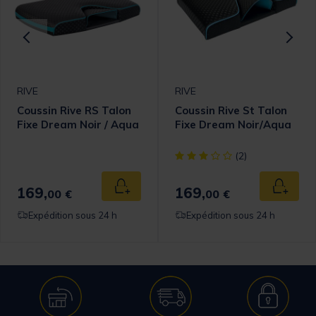
RIVE
RIVE
Coussin Rive RS Talon
Coussin Rive St Talon
Fixe Dream Noir / Aqua
Fixe Dream Noir/Aqua
[object Object] out of 5 Cust
(2)
169,
169,
 au panier
Ajouter au panier
Ajouter
00 €
00 €
Expédition sous 24 h
Expédition sous 24 h