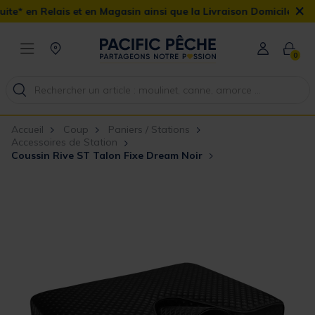
×
 en Relais et en Magasin ainsi que la Livraison Domicile offerte d
0
Accueil
Coup
Paniers / Stations
Accessoires de Station
Coussin Rive ST Talon Fixe Dream Noir